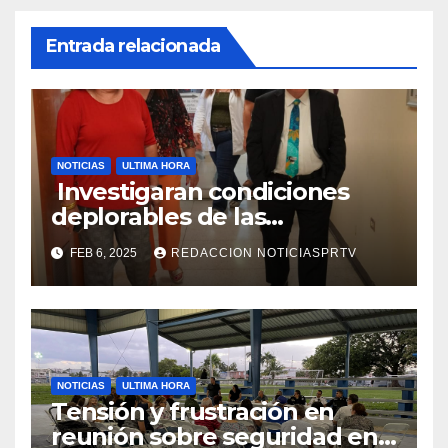
Entrada relacionada
NOTICIAS
ULTIMA HORA
Investigaran condiciones
deplorables de las
facilidades el Departamento
FEB 6, 2025
REDACCION NOTICIASPRTV
de la Salud en Mayagüez
NOTICIAS
ULTIMA HORA
Tensión y frustración en
reunión sobre seguridad en