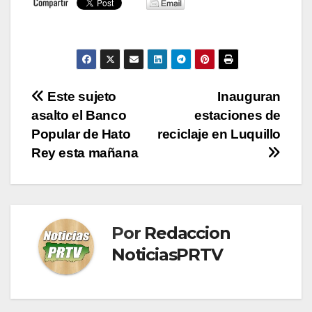
Navegación
Este sujeto
Inauguran
asalto el Banco
estaciones de
de
Popular de Hato
reciclaje en Luquillo
entradas
Rey esta mañana
Por
Redaccion
NoticiasPRTV