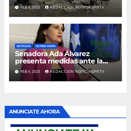
Reparto Metropolitano
FEB 5, 2025
REDACCION NOTICIASPRTV
NOTICIAS
ULTIMA HORA
Senadora Ada Álvarez
presenta medidas ante la
violencia en el noviazgo
FEB 4, 2025
REDACCION NOTICIASPRTV
ANUNCIATE AHORA