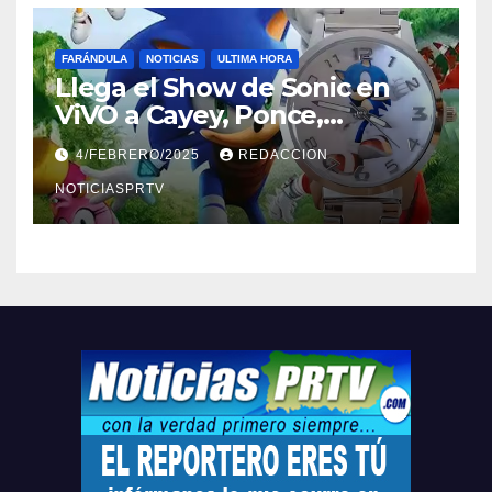
FARÁNDULA
NOTICIAS
ULTIMA HORA
Llega el Show de Sonic en
ViVO a Cayey, Ponce,
Barceloneta y Humacao,
4/FEBRERO/2025
REDACCION
Relojes gratis para el que
compre ahora….
NOTICIASPRTV