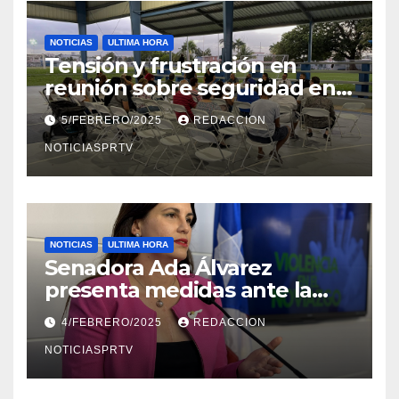
NOTICIAS
ULTIMA HORA
Tensión y frustración en
reunión sobre seguridad en
Reparto Metropolitano
5/FEBRERO/2025
REDACCION
NOTICIASPRTV
NOTICIAS
ULTIMA HORA
Senadora Ada Álvarez
presenta medidas ante la
violencia en el noviazgo
4/FEBRERO/2025
REDACCION
NOTICIASPRTV