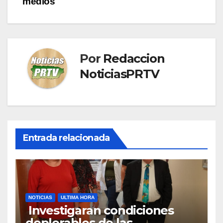
medios
Por
Redaccion
NoticiasPRTV
Entrada relacionada
NOTICIAS
ULTIMA HORA
Investigaran condiciones
deplorables de las