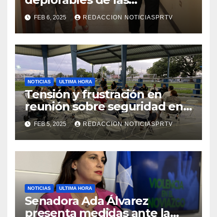
facilidades el Departamento
FEB 6, 2025
REDACCION NOTICIASPRTV
de la Salud en Mayagüez
NOTICIAS
ULTIMA HORA
Tensión y frustración en
reunión sobre seguridad en
Reparto Metropolitano
FEB 5, 2025
REDACCION NOTICIASPRTV
NOTICIAS
ULTIMA HORA
Senadora Ada Álvarez
presenta medidas ante la