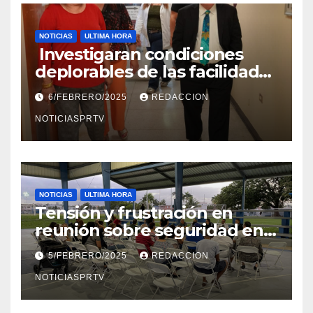
NOTICIAS
ULTIMA HORA
Investigaran condiciones
deplorables de las facilidades
el Departamento de la Salud
6/FEBRERO/2025
REDACCION
en Mayagüez
NOTICIASPRTV
NOTICIAS
ULTIMA HORA
Tensión y frustración en
reunión sobre seguridad en
Reparto Metropolitano
5/FEBRERO/2025
REDACCION
NOTICIASPRTV