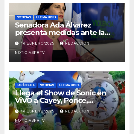
NOTICIAS
ULTIMA HORA
Senadora Ada Álvarez
presenta medidas ante la
violencia en el noviazgo
4/FEBRERO/2025
REDACCION
NOTICIASPRTV
FARÁNDULA
NOTICIAS
ULTIMA HORA
Llega el Show de Sonic en
ViVO a Cayey, Ponce,
Barceloneta y Humacao,
4/FEBRERO/2025
REDACCION
Relojes gratis para el que
compre ahora….
NOTICIASPRTV