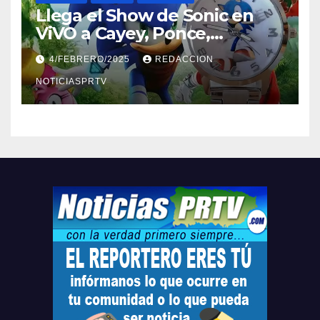
Llega el Show de Sonic en
ViVO a Cayey, Ponce,
Barceloneta y Humacao,
4/FEBRERO/2025
REDACCION
Relojes gratis para el que
compre ahora….
NOTICIASPRTV