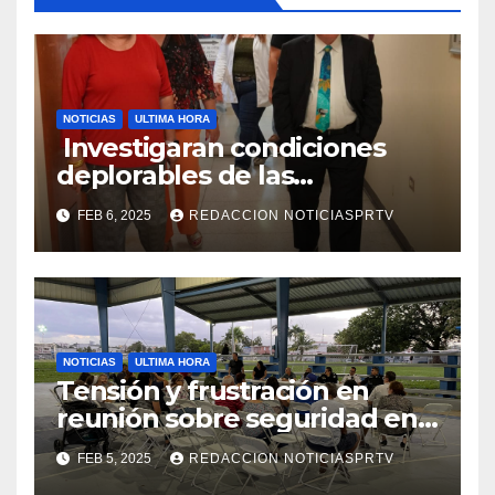
NOTICIAS
ULTIMA HORA
Investigaran condiciones
deplorables de las
facilidades el Departamento
FEB 6, 2025
REDACCION NOTICIASPRTV
de la Salud en Mayagüez
NOTICIAS
ULTIMA HORA
Tensión y frustración en
reunión sobre seguridad en
Reparto Metropolitano
FEB 5, 2025
REDACCION NOTICIASPRTV