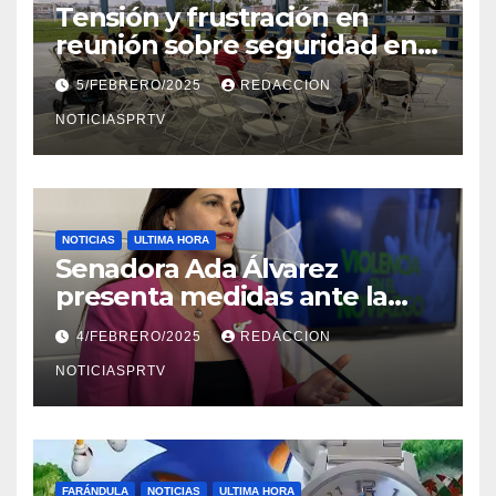
Tensión y frustración en
reunión sobre seguridad en
Reparto Metropolitano
5/FEBRERO/2025
REDACCION
NOTICIASPRTV
NOTICIAS
ULTIMA HORA
Senadora Ada Álvarez
presenta medidas ante la
violencia en el noviazgo
4/FEBRERO/2025
REDACCION
NOTICIASPRTV
FARÁNDULA
NOTICIAS
ULTIMA HORA