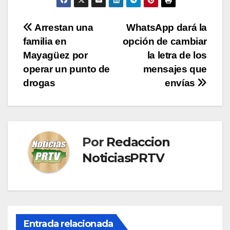
Navegación
Arrestan una
WhatsApp dará la
familia en
opción de cambiar
de
Mayagüez por
la letra de los
entradas
operar un punto de
mensajes que
drogas
envías
Por
Redaccion
NoticiasPRTV
Entrada relacionada