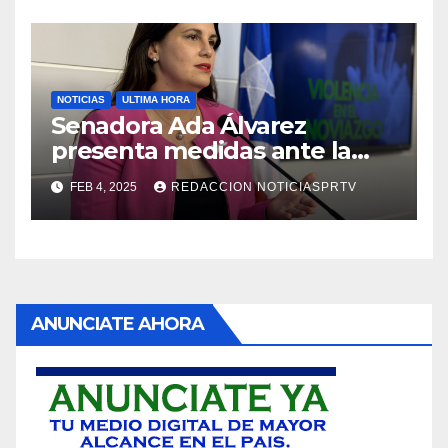
NOTICIAS
ULTIMA HORA
Senadora Ada Álvarez
presenta medidas ante la
violencia en el noviazgo
FEB 4, 2025
REDACCION NOTICIASPRTV
ANUNCIATE AHORA