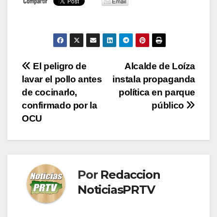
Navegación
El peligro de
Alcalde de Loíza
lavar el pollo antes
instala propaganda
de
de cocinarlo,
política en parque
entradas
confirmado por la
público
OCU
Por
Redaccion
NoticiasPRTV