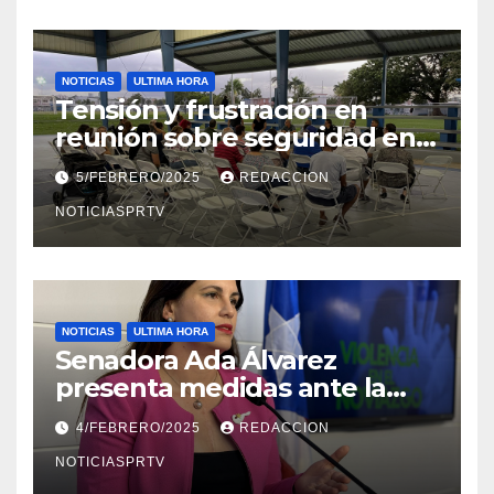
NOTICIAS
ULTIMA HORA
Tensión y frustración en
reunión sobre seguridad en
Reparto Metropolitano
5/FEBRERO/2025
REDACCION
NOTICIASPRTV
NOTICIAS
ULTIMA HORA
Senadora Ada Álvarez
presenta medidas ante la
violencia en el noviazgo
4/FEBRERO/2025
REDACCION
NOTICIASPRTV