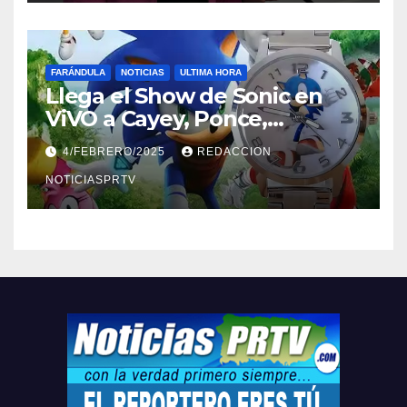
FARÁNDULA
NOTICIAS
ULTIMA HORA
Llega el Show de Sonic en
ViVO a Cayey, Ponce,
Barceloneta y Humacao,
4/FEBRERO/2025
REDACCION
Relojes gratis para el que
compre ahora….
NOTICIASPRTV