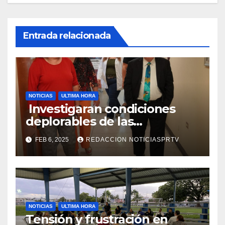
Entrada relacionada
NOTICIAS
ULTIMA HORA
Investigaran condiciones
deplorables de las
facilidades el Departamento
FEB 6, 2025
REDACCION NOTICIASPRTV
de la Salud en Mayagüez
NOTICIAS
ULTIMA HORA
Tensión y frustración en