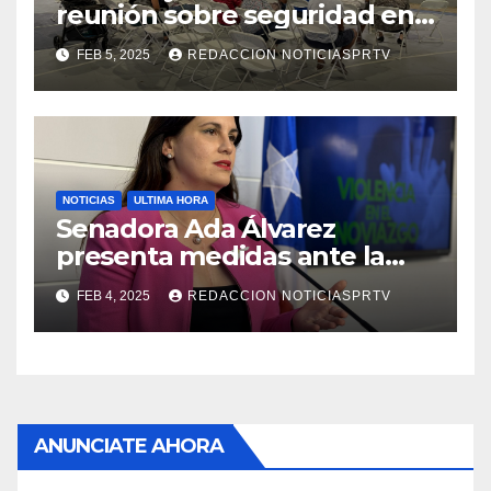
reunión sobre seguridad en
Reparto Metropolitano
FEB 5, 2025
REDACCION NOTICIASPRTV
NOTICIAS
ULTIMA HORA
Senadora Ada Álvarez
presenta medidas ante la
violencia en el noviazgo
FEB 4, 2025
REDACCION NOTICIASPRTV
ANUNCIATE AHORA