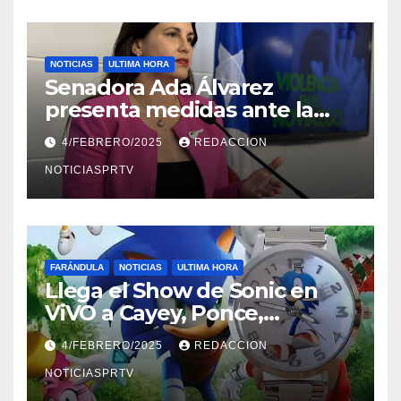
NOTICIAS
ULTIMA HORA
Senadora Ada Álvarez
presenta medidas ante la
violencia en el noviazgo
4/FEBRERO/2025
REDACCION
NOTICIASPRTV
FARÁNDULA
NOTICIAS
ULTIMA HORA
Llega el Show de Sonic en
ViVO a Cayey, Ponce,
Barceloneta y Humacao,
4/FEBRERO/2025
REDACCION
Relojes gratis para el que
compre ahora….
NOTICIASPRTV