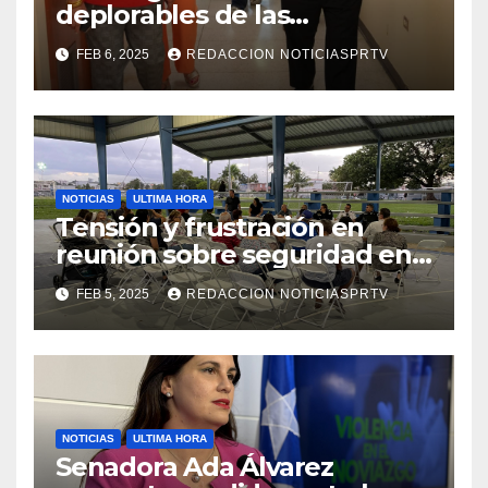
deplorables de las
facilidades el Departamento
FEB 6, 2025
REDACCION NOTICIASPRTV
de la Salud en Mayagüez
NOTICIAS
ULTIMA HORA
Tensión y frustración en
reunión sobre seguridad en
Reparto Metropolitano
FEB 5, 2025
REDACCION NOTICIASPRTV
NOTICIAS
ULTIMA HORA
Senadora Ada Álvarez