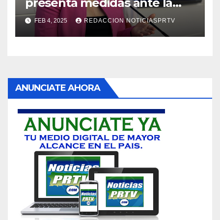
presenta medidas ante la
violencia en el noviazgo
FEB 4, 2025
REDACCION NOTICIASPRTV
ANUNCIATE AHORA