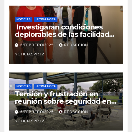
NOTICIAS
ULTIMA HORA
Investigaran condiciones
deplorables de las facilidades
el Departamento de la Salud
6/FEBRERO/2025
REDACCION
en Mayagüez
NOTICIASPRTV
NOTICIAS
ULTIMA HORA
Tensión y frustración en
reunión sobre seguridad en
Reparto Metropolitano
5/FEBRERO/2025
REDACCION
NOTICIASPRTV