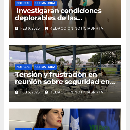
NOTICIAS
ULTIMA HORA
Investigaran condiciones
deplorables de las
facilidades el Departamento
FEB 6, 2025
REDACCION NOTICIASPRTV
de la Salud en Mayagüez
NOTICIAS
ULTIMA HORA
Tensión y frustración en
reunión sobre seguridad en
Reparto Metropolitano
FEB 5, 2025
REDACCION NOTICIASPRTV