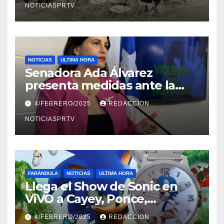
NOTICIASPRTV
NOTICIAS
ULTIMA HORA
Senadora Ada Álvarez
presenta medidas ante la
violencia en el noviazgo
4/FEBRERO/2025
REDACCION
NOTICIASPRTV
FARÁNDULA
NOTICIAS
ULTIMA HORA
Llega el Show de Sonic en
ViVO a Cayey, Ponce,
Barceloneta y Humacao,
4/FEBRERO/2025
REDACCION
Relojes gratis para el que