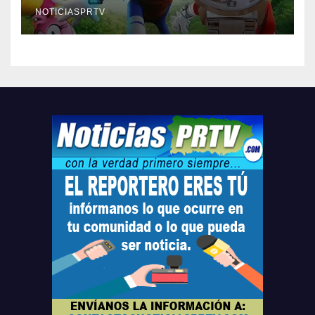
compre ahora….
NOTICIASPRTV