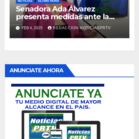
NOTICIAS
ULTIMA HORA
Senadora Ada Álvarez
presenta medidas ante la
violencia en el noviazgo
FEB 4, 2025
REDACCION NOTICIASPRTV
ANUNCIATE AHORA