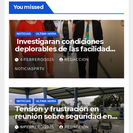
You missed
NOTICIAS
ULTIMA HORA
Investigaran condiciones
deplorables de las facilidades
el Departamento de la Salud
6/FEBRERO/2025
REDACCION
en Mayagüez
NOTICIASPRTV
NOTICIAS
ULTIMA HORA
Tensión y frustración en
reunión sobre seguridad en
Reparto Metropolitano
5/FEBRERO/2025
REDACCION