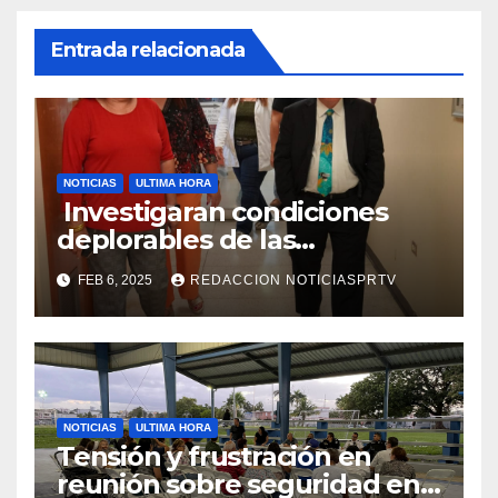
Entrada relacionada
NOTICIAS
ULTIMA HORA
Investigaran condiciones
deplorables de las
facilidades el Departamento
FEB 6, 2025
REDACCION NOTICIASPRTV
de la Salud en Mayagüez
NOTICIAS
ULTIMA HORA
Tensión y frustración en
reunión sobre seguridad en