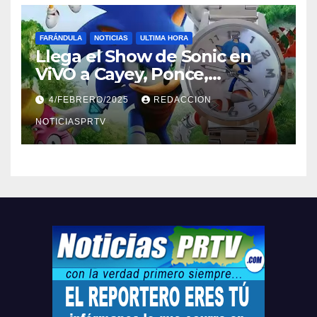
FARÁNDULA
NOTICIAS
ULTIMA HORA
Llega el Show de Sonic en
ViVO a Cayey, Ponce,
Barceloneta y Humacao,
4/FEBRERO/2025
REDACCION
Relojes gratis para el que
compre ahora….
NOTICIASPRTV