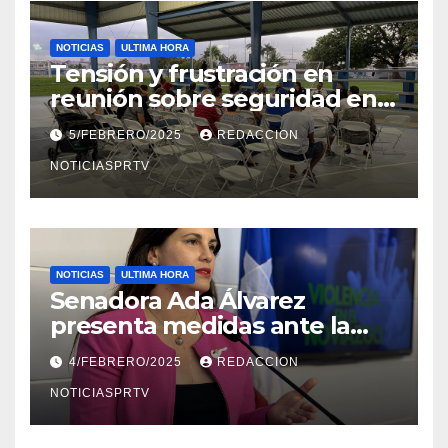
NOTICIAS
ULTIMA HORA
Tensión y frustración en
reunión sobre seguridad en
Reparto Metropolitano
5/FEBRERO/2025
REDACCION
NOTICIASPRTV
NOTICIAS
ULTIMA HORA
Senadora Ada Álvarez
presenta medidas ante la
violencia en el noviazgo
4/FEBRERO/2025
REDACCION
NOTICIASPRTV