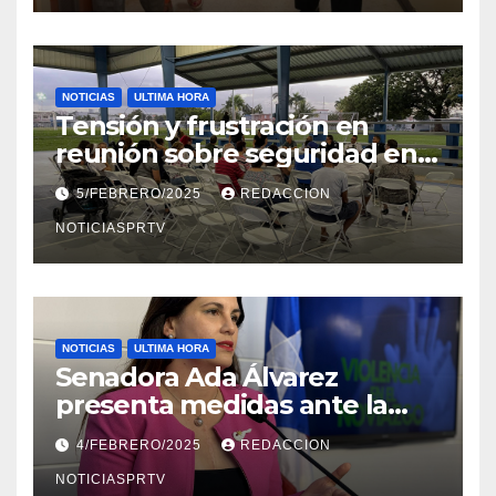
NOTICIAS
ULTIMA HORA
Tensión y frustración en
reunión sobre seguridad en
Reparto Metropolitano
5/FEBRERO/2025
REDACCION
NOTICIASPRTV
NOTICIAS
ULTIMA HORA
Senadora Ada Álvarez
presenta medidas ante la
violencia en el noviazgo
4/FEBRERO/2025
REDACCION
NOTICIASPRTV