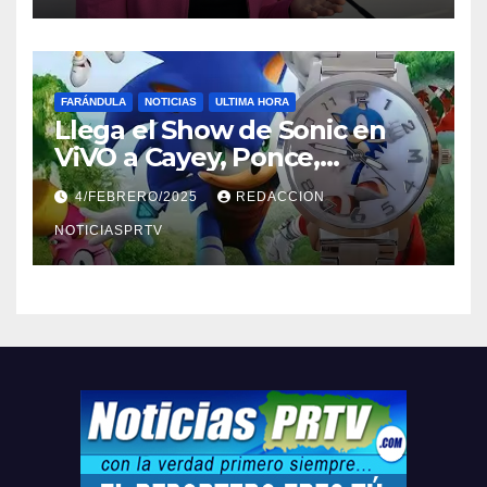
FARÁNDULA
NOTICIAS
ULTIMA HORA
Llega el Show de Sonic en
ViVO a Cayey, Ponce,
Barceloneta y Humacao,
4/FEBRERO/2025
REDACCION
Relojes gratis para el que
compre ahora….
NOTICIASPRTV