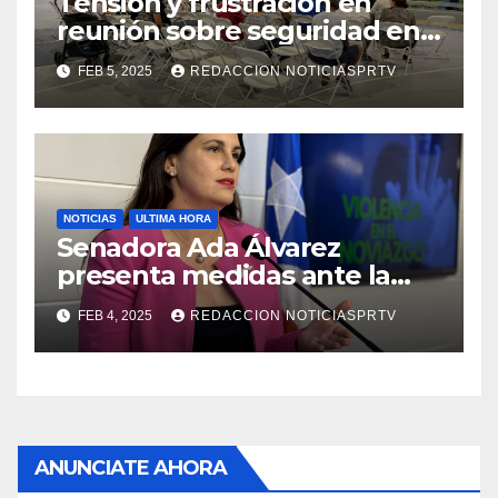
Tensión y frustración en
reunión sobre seguridad en
Reparto Metropolitano
FEB 5, 2025
REDACCION NOTICIASPRTV
NOTICIAS
ULTIMA HORA
Senadora Ada Álvarez
presenta medidas ante la
violencia en el noviazgo
FEB 4, 2025
REDACCION NOTICIASPRTV
ANUNCIATE AHORA