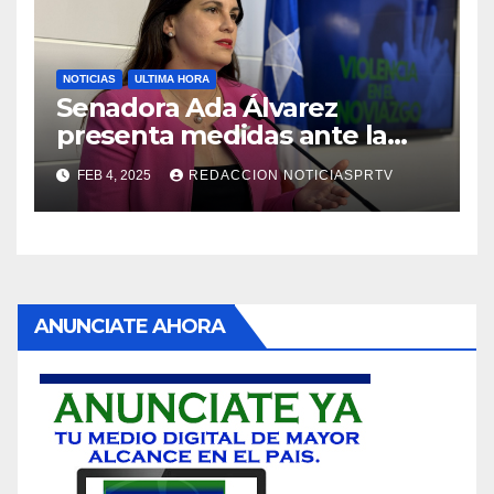
NOTICIAS
ULTIMA HORA
Senadora Ada Álvarez
presenta medidas ante la
violencia en el noviazgo
FEB 4, 2025
REDACCION NOTICIASPRTV
ANUNCIATE AHORA