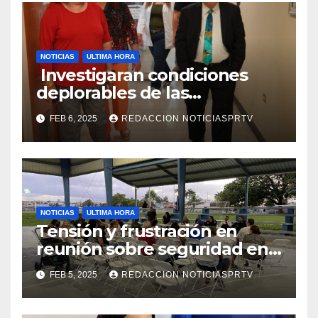
NOTICIAS
ULTIMA HORA
Investigaran condiciones
deplorables de las
facilidades el Departamento
FEB 6, 2025
REDACCION NOTICIASPRTV
de la Salud en Mayagüez
NOTICIAS
ULTIMA HORA
Tensión y frustración en
reunión sobre seguridad en
Reparto Metropolitano
FEB 5, 2025
REDACCION NOTICIASPRTV