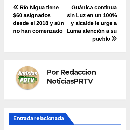
Navegación
Río Nigua tiene
Guánica continua
$60 asignados
sin Luz en un 100%
de
desde el 2018 y aún
y alcalde le urge a
entradas
no han comenzado
Luma atención a su
pueblo
Por
Redaccion
NoticiasPRTV
Entrada relacionada