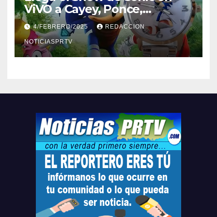
ViVO a Cayey, Ponce,
Barceloneta y Humacao,
4/FEBRERO/2025
REDACCION
Relojes gratis para el que
compre ahora….
NOTICIASPRTV