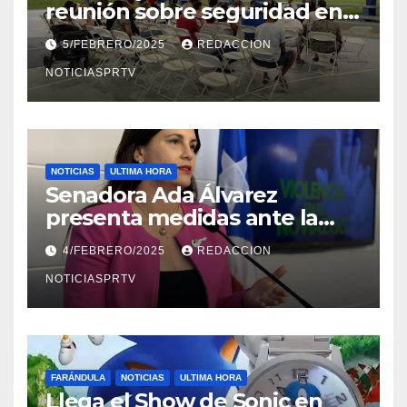
reunión sobre seguridad en
Reparto Metropolitano
5/FEBRERO/2025
REDACCION
NOTICIASPRTV
NOTICIAS
ULTIMA HORA
Senadora Ada Álvarez
presenta medidas ante la
violencia en el noviazgo
4/FEBRERO/2025
REDACCION
NOTICIASPRTV
FARÁNDULA
NOTICIAS
ULTIMA HORA
Llega el Show de Sonic en