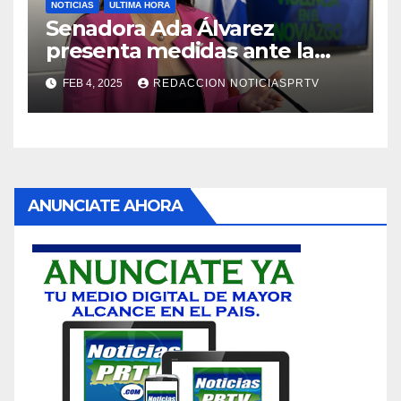
NOTICIAS
ULTIMA HORA
Senadora Ada Álvarez
presenta medidas ante la
violencia en el noviazgo
FEB 4, 2025
REDACCION NOTICIASPRTV
ANUNCIATE AHORA