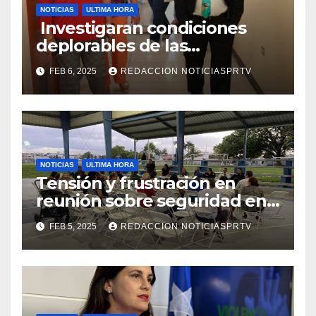
NOTICIAS
ULTIMA HORA
Investigaran condiciones
deplorables de las
facilidades el Departamento
FEB 6, 2025
REDACCION NOTICIASPRTV
de la Salud en Mayagüez
NOTICIAS
ULTIMA HORA
Tensión y frustración en
reunión sobre seguridad en
Reparto Metropolitano
FEB 5, 2025
REDACCION NOTICIASPRTV