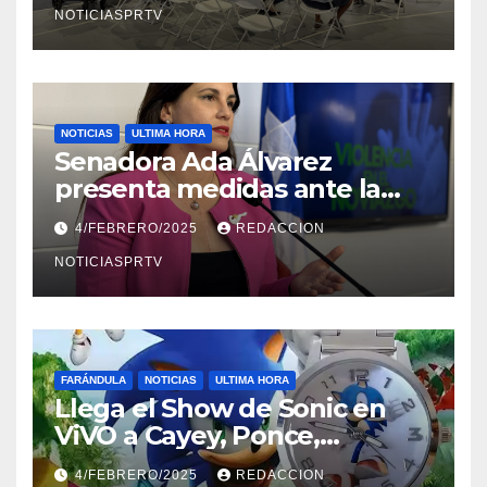
NOTICIASPRTV
NOTICIAS
ULTIMA HORA
Senadora Ada Álvarez
presenta medidas ante la
violencia en el noviazgo
4/FEBRERO/2025
REDACCION
NOTICIASPRTV
FARÁNDULA
NOTICIAS
ULTIMA HORA
Llega el Show de Sonic en
ViVO a Cayey, Ponce,
Barceloneta y Humacao,
4/FEBRERO/2025
REDACCION