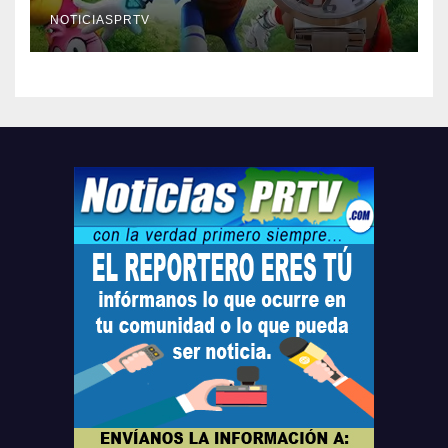
Relojes gratis para el que
compre ahora….
NOTICIASPRTV