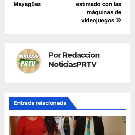
entradas
Mayagüez
estimado con las
máquinas de
videojuegos
Por
Redaccion
NoticiasPRTV
Entrada relacionada