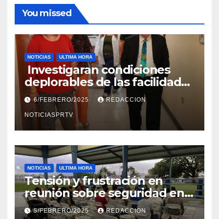
You missed
NOTICIAS
ULTIMA HORA
Investigaran condiciones
deplorables de las facilidades
el Departamento de la Salud
6/FEBRERO/2025
REDACCION
en Mayagüez
NOTICIASPRTV
NOTICIAS
ULTIMA HORA
Tensión y frustración en
reunión sobre seguridad en
Reparto Metropolitano
5/FEBRERO/2025
REDACCION