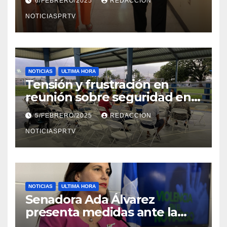
6/FEBRERO/2025
REDACCION
en Mayagüez
NOTICIASPRTV
NOTICIAS
ULTIMA HORA
Tensión y frustración en
reunión sobre seguridad en
Reparto Metropolitano
5/FEBRERO/2025
REDACCION
NOTICIASPRTV
NOTICIAS
ULTIMA HORA
Senadora Ada Álvarez
presenta medidas ante la
violencia en el noviazgo