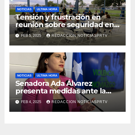
NOTICIAS
ULTIMA HORA
Tensión y frustración en
reunión sobre seguridad en
Reparto Metropolitano
FEB 5, 2025
REDACCION NOTICIASPRTV
NOTICIAS
ULTIMA HORA
Senadora Ada Álvarez
presenta medidas ante la
violencia en el noviazgo
FEB 4, 2025
REDACCION NOTICIASPRTV