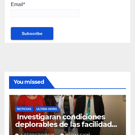
Email*
You missed
NOTICIAS
ULTIMA HORA
Investigaran condiciones
deplorables de las facilidades
el Departamento de la Salud