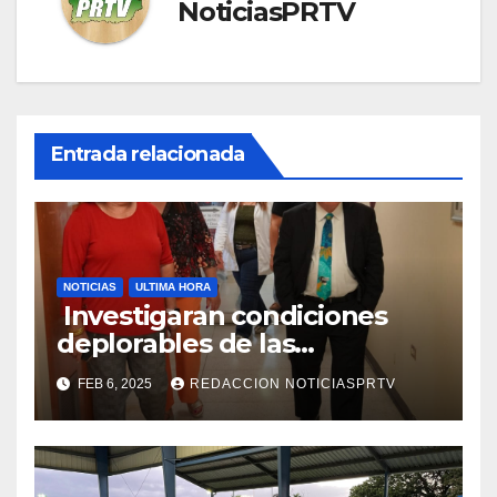
NoticiasPRTV
Entrada relacionada
NOTICIAS
ULTIMA HORA
Investigaran condiciones
deplorables de las
facilidades el Departamento
FEB 6, 2025
REDACCION NOTICIASPRTV
de la Salud en Mayagüez