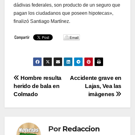
dádivas federales, son producto de un seguro que
pagan los ciudadanos que poseen hipotecas»,
finalizó Santiago Martínez.
Navegación
Hombre resulta
Accidente grave en
herido de bala en
Lajas, Vea las
de
Colmado
imàgenes
entradas
Por
Redaccion