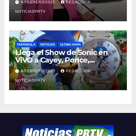
4/FEBRERO/2025
REDACCION
NOTICIASPRTV
FARÁNDULA
NOTICIAS
ULTIMA HORA
Llega el Show de Sonic en
ViVO a Cayey, Ponce,
Barceloneta y Humacao,
4/FEBRERO/2025
REDACCION
Relojes gratis para el que
compre ahora….
NOTICIASPRTV