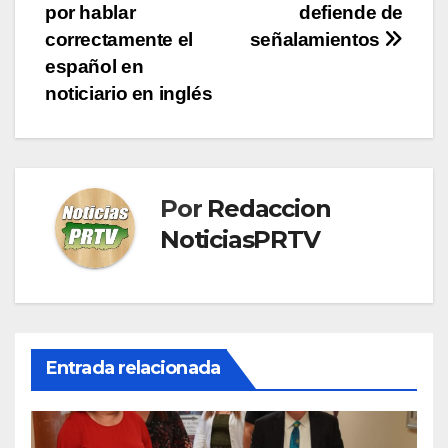
de
por hablar
defiende de
entradas
correctamente el
señalamientos
español en
noticiario en inglés
Por
Redaccion
NoticiasPRTV
Entrada relacionada