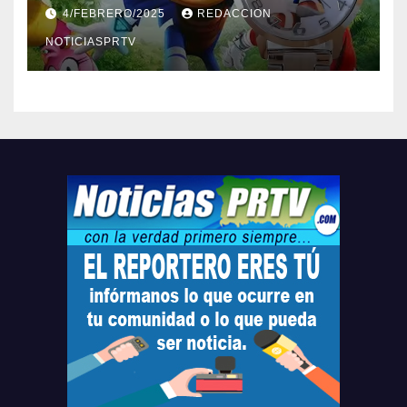
Barceloneta y Humacao,
4/FEBRERO/2025
REDACCION
Relojes gratis para el que
compre ahora….
NOTICIASPRTV