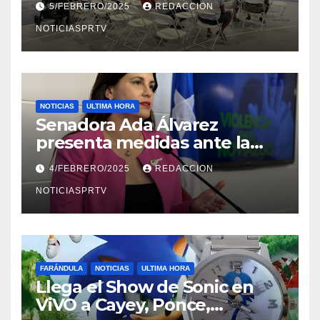
5/FEBRERO/2025
REDACCION
NOTICIASPRTV
NOTICIAS
ULTIMA HORA
Senadora Ada Álvarez
presenta medidas ante la
violencia en el noviazgo
4/FEBRERO/2025
REDACCION
NOTICIASPRTV
FARÁNDULA
NOTICIAS
ULTIMA HORA
Llega el Show de Sonic en
ViVO a Cayey, Ponce,