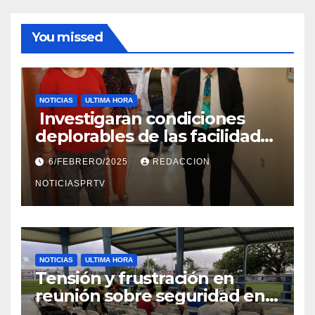
You missed
NOTICIAS
ULTIMA HORA
Investigaran condiciones
deplorables de las facilidades
el Departamento de la Salud
6/FEBRERO/2025
REDACCION
en Mayagüez
NOTICIASPRTV
NOTICIAS
ULTIMA HORA
Tensión y frustración en
reunión sobre seguridad en
Reparto Metropolitano