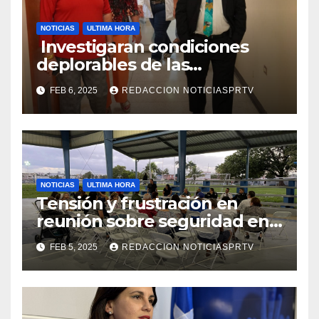
NOTICIAS
ULTIMA HORA
Investigaran condiciones
deplorables de las
facilidades el Departamento
FEB 6, 2025
REDACCION NOTICIASPRTV
de la Salud en Mayagüez
NOTICIAS
ULTIMA HORA
Tensión y frustración en
reunión sobre seguridad en
Reparto Metropolitano
FEB 5, 2025
REDACCION NOTICIASPRTV