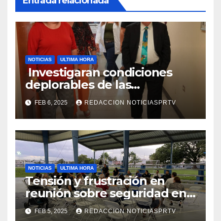
Entrada relacionada
NOTICIAS
ULTIMA HORA
Investigaran condiciones
deplorables de las
facilidades el Departamento
FEB 6, 2025
REDACCION NOTICIASPRTV
de la Salud en Mayagüez
NOTICIAS
ULTIMA HORA
Tensión y frustración en
reunión sobre seguridad en
Reparto Metropolitano
FEB 5, 2025
REDACCION NOTICIASPRTV