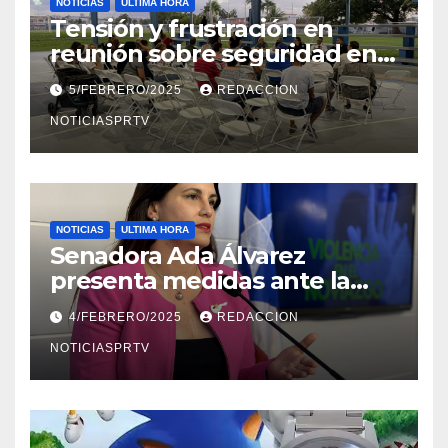
NOTICIAS
ULTIMA HORA
Tensión y frustración en
reunión sobre seguridad en
Reparto Metropolitano
5/FEBRERO/2025
REDACCION
NOTICIASPRTV
NOTICIAS
ULTIMA HORA
Senadora Ada Álvarez
presenta medidas ante la
violencia en el noviazgo
4/FEBRERO/2025
REDACCION
NOTICIASPRTV