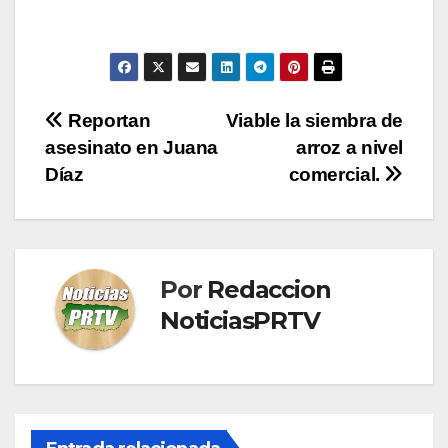
Navegación
Reportan
Viable la siembra de
asesinato en Juana
arroz a nivel
de
Díaz
comercial.
entradas
Por
Redaccion
NoticiasPRTV