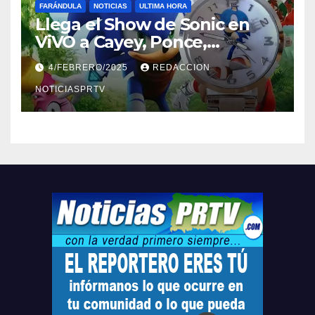
FARÁNDULA
NOTICIAS
ULTIMA HORA
Llega el Show de Sonic en
ViVO a Cayey, Ponce,
Barceloneta y Humacao,
4/FEBRERO/2025
REDACCION
Relojes gratis para el que
compre ahora….
NOTICIASPRTV