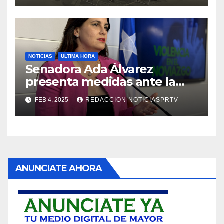
NOTICIAS
ULTIMA HORA
Senadora Ada Álvarez
presenta medidas ante la
violencia en el noviazgo
FEB 4, 2025
REDACCION NOTICIASPRTV
ANUNCIATE AHORA