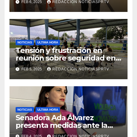
FEB 6, 2025
REDACCION NOTICIASPRTV
de la Salud en Mayagüez
NOTICIAS
ULTIMA HORA
Tensión y frustración en
reunión sobre seguridad en
Reparto Metropolitano
FEB 5, 2025
REDACCION NOTICIASPRTV
NOTICIAS
ULTIMA HORA
Senadora Ada Álvarez
presenta medidas ante la
violencia en el noviazgo
FEB 4, 2025
REDACCION NOTICIASPRTV