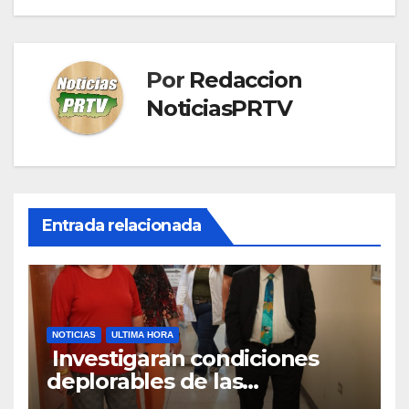
Por
Redaccion
NoticiasPRTV
Entrada relacionada
NOTICIAS
ULTIMA HORA
Investigaran condiciones
deplorables de las
facilidades el Departamento