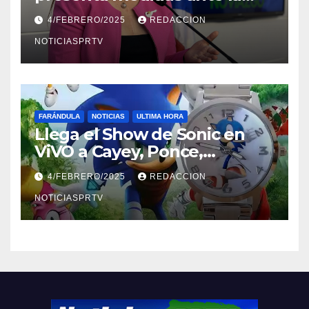
violencia en el noviazgo
4/FEBRERO/2025
REDACCION
NOTICIASPRTV
FARÁNDULA
NOTICIAS
ULTIMA HORA
Llega el Show de Sonic en
ViVO a Cayey, Ponce,
Barceloneta y Humacao,
4/FEBRERO/2025
REDACCION
Relojes gratis para el que
compre ahora….
NOTICIASPRTV