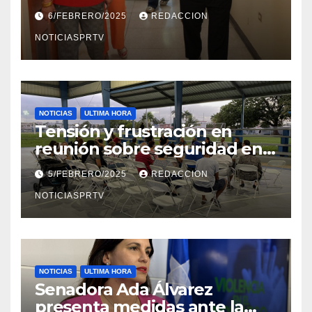
el Departamento de la Salud
6/FEBRERO/2025
REDACCION
en Mayagüez
NOTICIASPRTV
NOTICIAS
ULTIMA HORA
Tensión y frustración en
reunión sobre seguridad en
Reparto Metropolitano
5/FEBRERO/2025
REDACCION
NOTICIASPRTV
NOTICIAS
ULTIMA HORA
Senadora Ada Álvarez
presenta medidas ante la