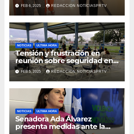
facilidades el Departamento
FEB 6, 2025
REDACCION NOTICIASPRTV
de la Salud en Mayagüez
NOTICIAS
ULTIMA HORA
Tensión y frustración en
reunión sobre seguridad en
Reparto Metropolitano
FEB 5, 2025
REDACCION NOTICIASPRTV
NOTICIAS
ULTIMA HORA
Senadora Ada Álvarez
presenta medidas ante la
violencia en el noviazgo