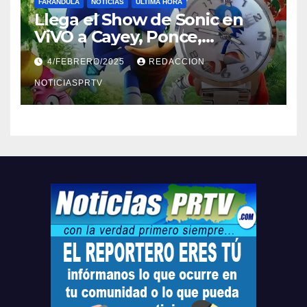
FARÁNDULA
NOTICIAS
ULTIMA HORA
Llega el Show de Sonic en
ViVO a Cayey, Ponce,
Barceloneta y Humacao,
4/FEBRERO/2025
REDACCION
Relojes gratis para el que
compre ahora….
NOTICIASPRTV