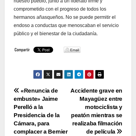
nuestro pueblo, junto a un liderato firme y
comprometido con el progreso de todos los
hermanos añasqueños. No se puede permitir el
endoso a conductas que menoscaban el servicio
público y el bienestar de la ciudadanía.
Navegación
«Renuncia de
Accidente grave en
embuste» Jaime
Mayagüez entre
de
Perelló a la
motociclista y
entradas
Presidencia de la
peatón mientras se
Cámara, para
realizaba filmación
complacer a Bernier
de película