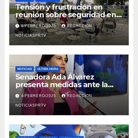
Tensión y frustración en
reunión sobre seguridad en
Reparto Metropolitano
5/FEBRERO/2025
REDACCION
NOTICIASPRTV
NOTICIAS
ULTIMA HORA
Senadora Ada Álvarez
presenta medidas ante la
violencia en el noviazgo
4/FEBRERO/2025
REDACCION
NOTICIASPRTV