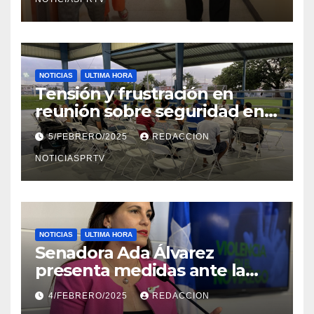
NOTICIAS
ULTIMA HORA
Tensión y frustración en
reunión sobre seguridad en
Reparto Metropolitano
5/FEBRERO/2025
REDACCION
NOTICIASPRTV
NOTICIAS
ULTIMA HORA
Senadora Ada Álvarez
presenta medidas ante la
violencia en el noviazgo
4/FEBRERO/2025
REDACCION