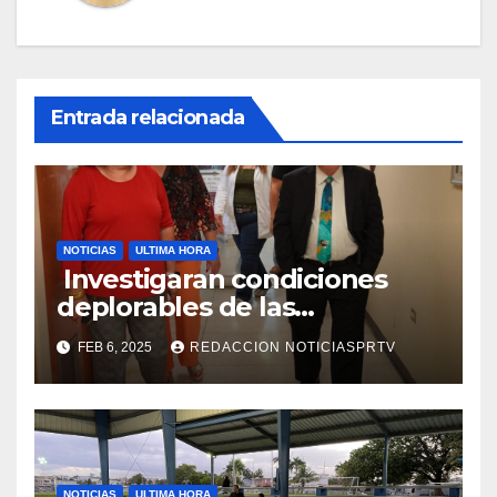
Entrada relacionada
NOTICIAS
ULTIMA HORA
Investigaran condiciones
deplorables de las
facilidades el Departamento
FEB 6, 2025
REDACCION NOTICIASPRTV
de la Salud en Mayagüez
NOTICIAS
ULTIMA HORA