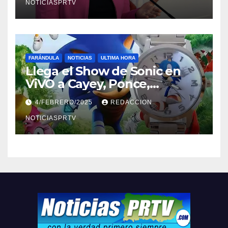
NOTICIASPRTV
FARÁNDULA
NOTICIAS
ULTIMA HORA
Llega el Show de Sonic en
ViVO a Cayey, Ponce,
Barceloneta y Humacao,
4/FEBRERO/2025
REDACCION
Relojes gratis para el que
compre ahora….
NOTICIASPRTV