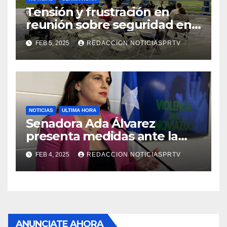
Tensión y frustración en
reunión sobre seguridad en
Reparto Metropolitano
FEB 5, 2025
REDACCION NOTICIASPRTV
NOTICIAS
ULTIMA HORA
Senadora Ada Álvarez
presenta medidas ante la
violencia en el noviazgo
FEB 4, 2025
REDACCION NOTICIASPRTV
ANUNCIATE AHORA