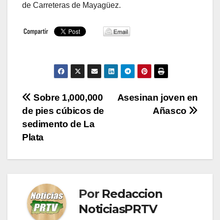
de Carreteras de Mayagüez.
Navegación
Sobre 1,000,000
Asesinan joven en
de pies cúbicos de
Añasco
de
sedimento de La
entradas
Plata
Por
Redaccion
NoticiasPRTV