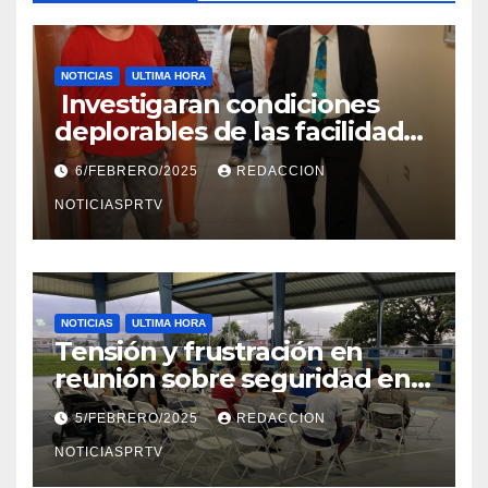
NOTICIAS
ULTIMA HORA
Investigaran condiciones
deplorables de las facilidades
el Departamento de la Salud
6/FEBRERO/2025
REDACCION
en Mayagüez
NOTICIASPRTV
NOTICIAS
ULTIMA HORA
Tensión y frustración en
reunión sobre seguridad en
Reparto Metropolitano
5/FEBRERO/2025
REDACCION
NOTICIASPRTV