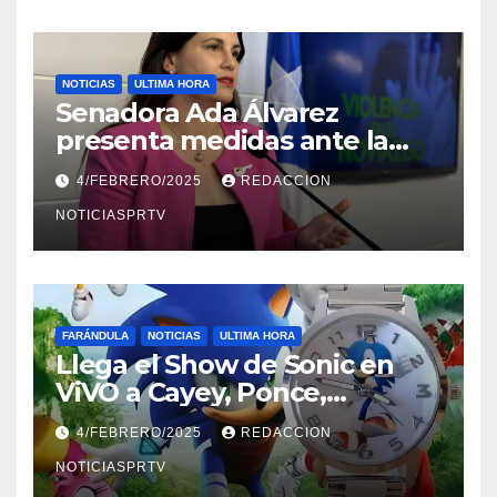
NOTICIAS
ULTIMA HORA
Senadora Ada Álvarez
presenta medidas ante la
violencia en el noviazgo
4/FEBRERO/2025
REDACCION
NOTICIASPRTV
FARÁNDULA
NOTICIAS
ULTIMA HORA
Llega el Show de Sonic en
ViVO a Cayey, Ponce,
Barceloneta y Humacao,
4/FEBRERO/2025
REDACCION
Relojes gratis para el que
compre ahora….
NOTICIASPRTV