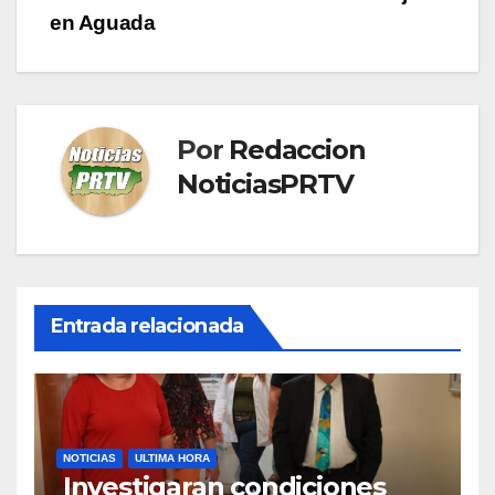
entradas
en Aguada
Por
Redaccion
NoticiasPRTV
Entrada relacionada
NOTICIAS
ULTIMA HORA
Investigaran condiciones