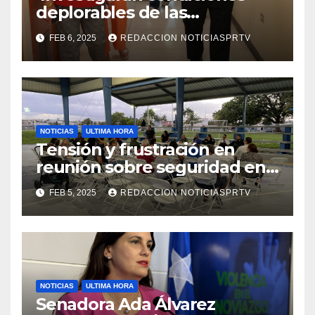
deplorables de las
facilidades el Departamento
FEB 6, 2025
REDACCION NOTICIASPRTV
de la Salud en Mayagüez
NOTICIAS
ULTIMA HORA
Tensión y frustración en
reunión sobre seguridad en
Reparto Metropolitano
FEB 5, 2025
REDACCION NOTICIASPRTV
NOTICIAS
ULTIMA HORA
Senadora Ada Álvarez