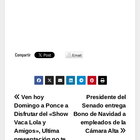
Navegación
Ven hoy
Presidente del
Domingo a Ponce a
Senado entrega
de
Disfrutar del «Show
Bono de Navidad a
entradas
Vaca Lola y
empleados de la
Amigos», Ultima
Cámara Alta
presentación no te