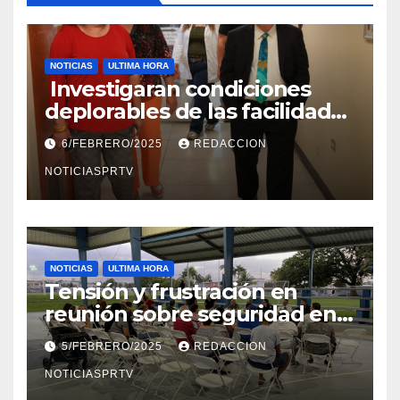
NOTICIAS
ULTIMA HORA
Investigaran condiciones
deplorables de las facilidades
el Departamento de la Salud
6/FEBRERO/2025
REDACCION
en Mayagüez
NOTICIASPRTV
NOTICIAS
ULTIMA HORA
Tensión y frustración en
reunión sobre seguridad en
Reparto Metropolitano
5/FEBRERO/2025
REDACCION
NOTICIASPRTV