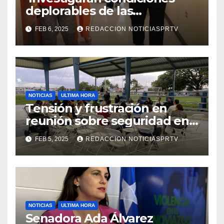
deplorables de las
facilidades el Departamento
FEB 6, 2025
REDACCION NOTICIASPRTV
de la Salud en Mayagüez
NOTICIAS
ULTIMA HORA
Tensión y frustración en
reunión sobre seguridad en
Reparto Metropolitano
FEB 5, 2025
REDACCION NOTICIASPRTV
NOTICIAS
ULTIMA HORA
Senadora Ada Álvarez