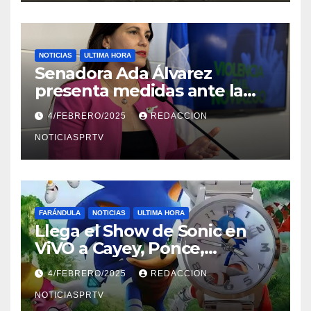
NOTICIAS
ULTIMA HORA
Senadora Ada Álvarez
presenta medidas ante la
violencia en el noviazgo
4/FEBRERO/2025
REDACCION
NOTICIASPRTV
FARÁNDULA
NOTICIAS
ULTIMA HORA
Llega el Show de Sonic en
ViVO a Cayey, Ponce,
Barceloneta y Humacao,
4/FEBRERO/2025
REDACCION
Relojes gratis para el que
compre ahora….
NOTICIASPRTV