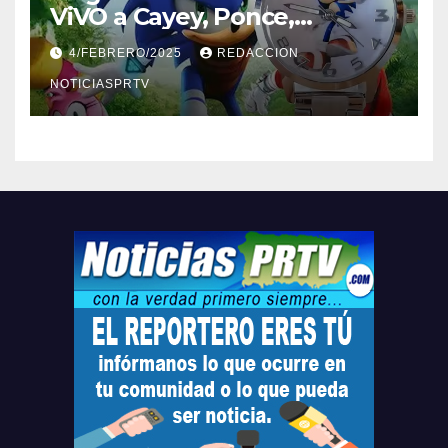
ViVO a Cayey, Ponce,
Barceloneta y Humacao,
4/FEBRERO/2025
REDACCION
Relojes gratis para el que
compre ahora….
NOTICIASPRTV