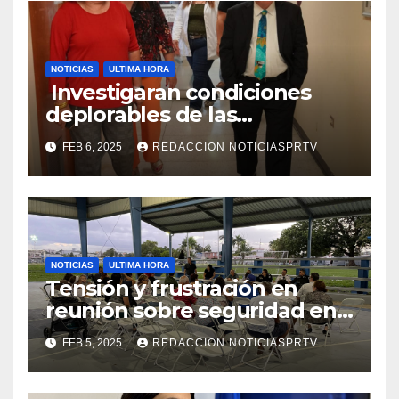
NOTICIAS
ULTIMA HORA
Investigaran condiciones
deplorables de las
facilidades el Departamento
FEB 6, 2025
REDACCION NOTICIASPRTV
de la Salud en Mayagüez
NOTICIAS
ULTIMA HORA
Tensión y frustración en
reunión sobre seguridad en
Reparto Metropolitano
FEB 5, 2025
REDACCION NOTICIASPRTV