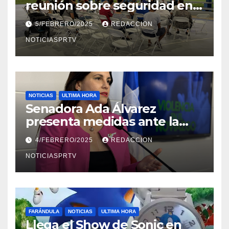
reunión sobre seguridad en
Reparto Metropolitano
5/FEBRERO/2025
REDACCION
NOTICIASPRTV
NOTICIAS
ULTIMA HORA
Senadora Ada Álvarez
presenta medidas ante la
violencia en el noviazgo
4/FEBRERO/2025
REDACCION
NOTICIASPRTV
FARÁNDULA
NOTICIAS
ULTIMA HORA
Llega el Show de Sonic en