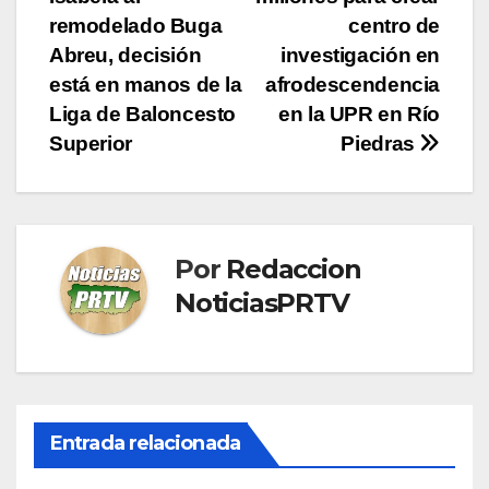
entradas
remodelado Buga
centro de
Abreu, decisión
investigación en
está en manos de la
afrodescendencia
Liga de Baloncesto
en la UPR en Río
Superior
Piedras
Por
Redaccion
NoticiasPRTV
Entrada relacionada