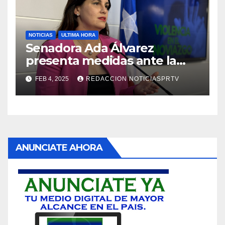
NOTICIAS
ULTIMA HORA
Senadora Ada Álvarez
presenta medidas ante la
violencia en el noviazgo
FEB 4, 2025
REDACCION NOTICIASPRTV
ANUNCIATE AHORA