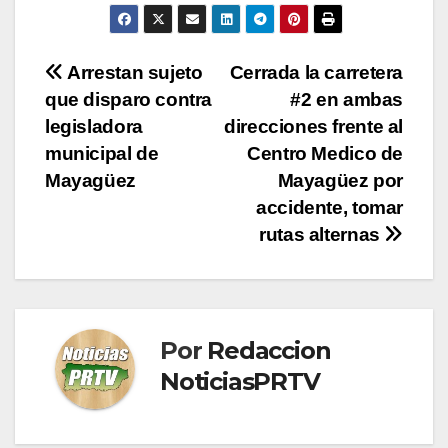
Navegación
Arrestan sujeto
Cerrada la carretera
que disparo contra
#2 en ambas
de
legisladora
direcciones frente al
entradas
municipal de
Centro Medico de
Mayagüez
Mayagüez por
accidente, tomar
rutas alternas
Por
Redaccion
NoticiasPRTV