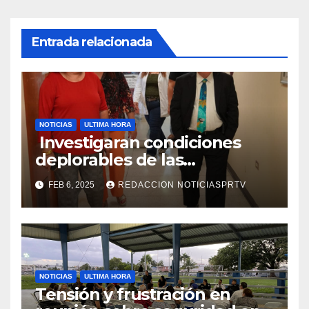
Entrada relacionada
NOTICIAS
ULTIMA HORA
Investigaran condiciones
deplorables de las
facilidades el Departamento
FEB 6, 2025
REDACCION NOTICIASPRTV
de la Salud en Mayagüez
NOTICIAS
ULTIMA HORA
Tensión y frustración en