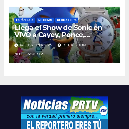
FARÁNDULA
NOTICIAS
ULTIMA HORA
Llega el Show de Sonic en
ViVO a Cayey, Ponce,
Barceloneta y Humacao,
4/FEBRERO/2025
REDACCION
Relojes gratis para el que
compre ahora….
NOTICIASPRTV