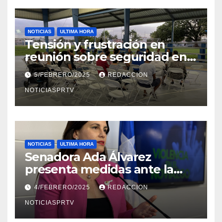
NOTICIAS
ULTIMA HORA
Tensión y frustración en
reunión sobre seguridad en
Reparto Metropolitano
5/FEBRERO/2025
REDACCION
NOTICIASPRTV
NOTICIAS
ULTIMA HORA
Senadora Ada Álvarez
presenta medidas ante la
violencia en el noviazgo
4/FEBRERO/2025
REDACCION
NOTICIASPRTV