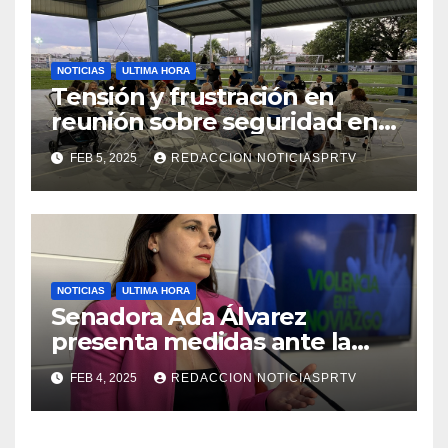
NOTICIAS
ULTIMA HORA
Tensión y frustración en
reunión sobre seguridad en
Reparto Metropolitano
FEB 5, 2025
REDACCION NOTICIASPRTV
NOTICIAS
ULTIMA HORA
Senadora Ada Álvarez
presenta medidas ante la
violencia en el noviazgo
FEB 4, 2025
REDACCION NOTICIASPRTV