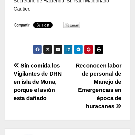
Secretario de Hacienda, Sr. Raúl Maldonado
Gautier.
Navegación
Sin comida los
Reconocen labor
Vigilantes de DRN
de personal de
de
en isla de Mona,
Manejo de
entradas
porque el avión
Emergencias en
esta dañado
época de
huracanes