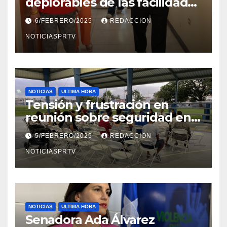
deplorables de las facilidades
el Departamento de la Salud
6/FEBRERO/2025
REDACCION
en Mayagüez
NOTICIASPRTV
NOTICIAS
ULTIMA HORA
Tensión y frustración en
reunión sobre seguridad en
Reparto Metropolitano
5/FEBRERO/2025
REDACCION
NOTICIASPRTV
NOTICIAS
ULTIMA HORA
Senadora Ada Álvarez