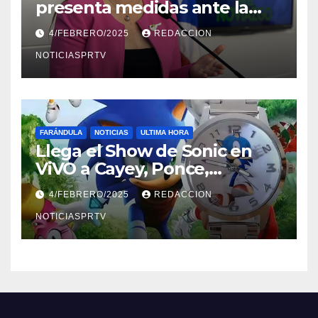
presenta medidas ante la
violencia en el noviazgo
4/FEBRERO/2025
REDACCION
NOTICIASPRTV
FARÁNDULA
NOTICIAS
ULTIMA HORA
Llega el Show de Sonic en
ViVO a Cayey, Ponce,
Barceloneta y Humacao,
4/FEBRERO/2025
REDACCION
Relojes gratis para el que
compre ahora….
NOTICIASPRTV