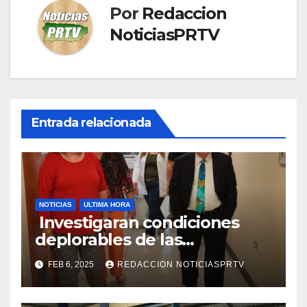
Por
Redaccion
NoticiasPRTV
Entrada relacionada
NOTICIAS
ULTIMA HORA
Investigaran condiciones
deplorables de las
facilidades el Departamento
FEB 6, 2025
REDACCION NOTICIASPRTV
de la Salud en Mayagüez