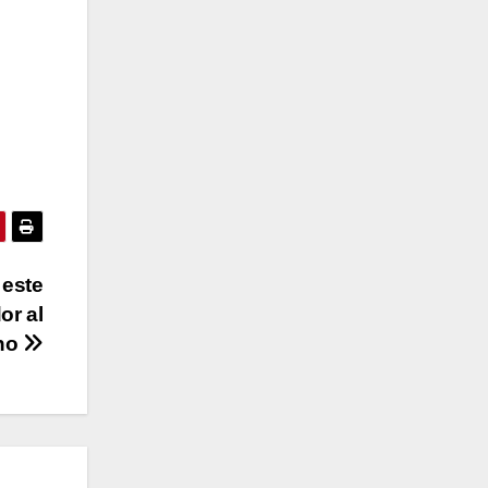
 este
or al
ano