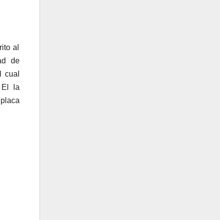
ito al
ad de
l cual
El la
 placa