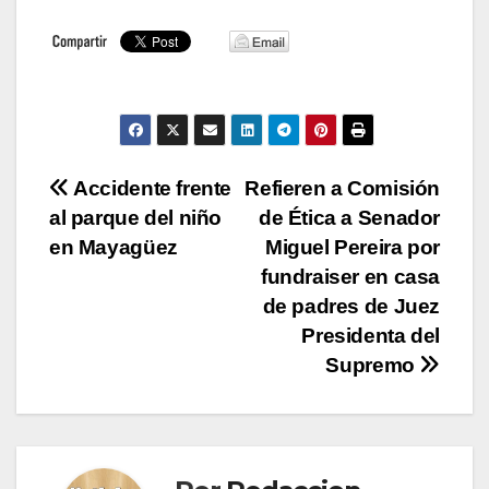
Navegación
Accidente frente
Refieren a Comisión
al parque del niño
de Ética a Senador
de
en Mayagüez
Miguel Pereira por
entradas
fundraiser en casa
de padres de Juez
Presidenta del
Supremo