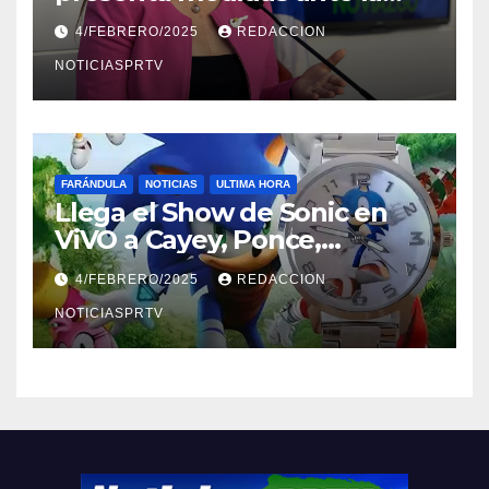
violencia en el noviazgo
4/FEBRERO/2025
REDACCION
NOTICIASPRTV
FARÁNDULA
NOTICIAS
ULTIMA HORA
Llega el Show de Sonic en
ViVO a Cayey, Ponce,
Barceloneta y Humacao,
4/FEBRERO/2025
REDACCION
Relojes gratis para el que
compre ahora….
NOTICIASPRTV