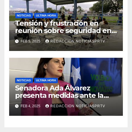
NOTICIAS
ULTIMA HORA
Tensión y frustración en
reunión sobre seguridad en
Reparto Metropolitano
FEB 5, 2025
REDACCION NOTICIASPRTV
NOTICIAS
ULTIMA HORA
Senadora Ada Álvarez
presenta medidas ante la
violencia en el noviazgo
FEB 4, 2025
REDACCION NOTICIASPRTV