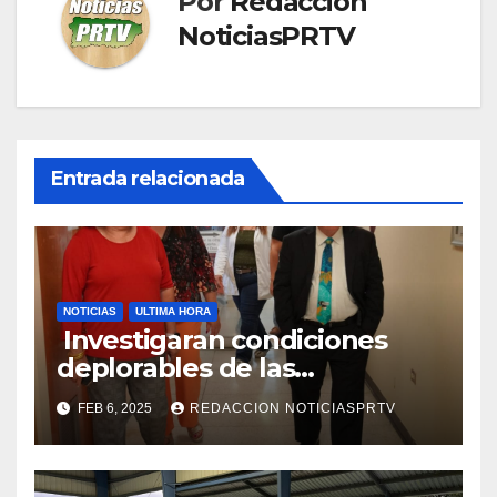
Por
Redaccion
NoticiasPRTV
Entrada relacionada
NOTICIAS
ULTIMA HORA
Investigaran condiciones
deplorables de las
facilidades el Departamento
FEB 6, 2025
REDACCION NOTICIASPRTV
de la Salud en Mayagüez