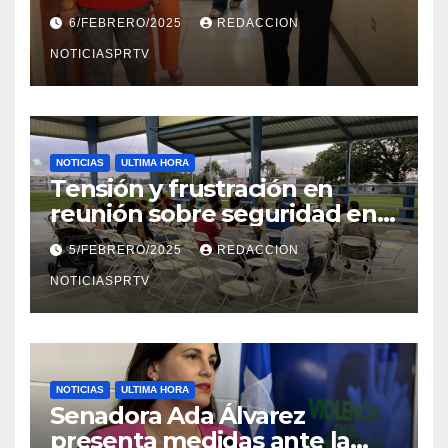
el Departamento de la Salud
6/FEBRERO/2025
REDACCION
en Mayagüez
NOTICIASPRTV
NOTICIAS
ULTIMA HORA
Tensión y frustración en
reunión sobre seguridad en
Reparto Metropolitano
5/FEBRERO/2025
REDACCION
NOTICIASPRTV
NOTICIAS
ULTIMA HORA
Senadora Ada Álvarez
presenta medidas ante la