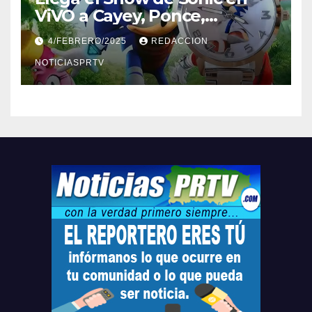
ViVO a Cayey, Ponce,
Barceloneta y Humacao,
4/FEBRERO/2025
REDACCION
Relojes gratis para el que
compre ahora….
NOTICIASPRTV