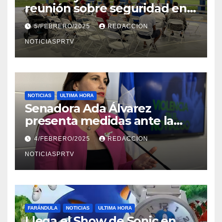
reunión sobre seguridad en
Reparto Metropolitano
5/FEBRERO/2025
REDACCION
NOTICIASPRTV
NOTICIAS
ULTIMA HORA
Senadora Ada Álvarez
presenta medidas ante la
violencia en el noviazgo
4/FEBRERO/2025
REDACCION
NOTICIASPRTV
FARÁNDULA
NOTICIAS
ULTIMA HORA
Llega el Show de Sonic en