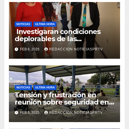
NOTICIAS
ULTIMA HORA
Investigaran condiciones
deplorables de las
facilidades el Departamento
FEB 6, 2025
REDACCION NOTICIASPRTV
de la Salud en Mayagüez
NOTICIAS
ULTIMA HORA
Tensión y frustración en
reunión sobre seguridad en
Reparto Metropolitano
FEB 5, 2025
REDACCION NOTICIASPRTV