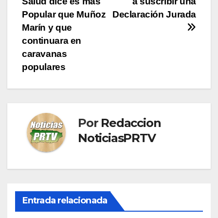
Salud dice es mas
a suscribir una
de
Popular que Muñoz
Declaración Jurada
entradas
Marín y que
continuara en
caravanas
populares
Por
Redaccion
NoticiasPRTV
Entrada relacionada