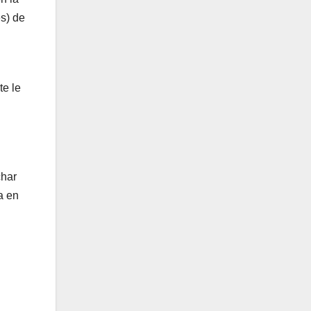
es) de
te le
char
a en