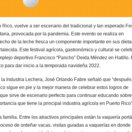
to Rico, vuelve a ser escenario del tradicional y tan esperado Fes
aria, provocada por la pandemia. Este evento se realiza en
cho de la leche fresca un componente importante en sus dieta
rtalecida. Este festival agrícola, gastronómico y cultural se cele
plejo deportivo Francisco “Pancho” Deida Méndez en Hatillo. 
co para dar inicio a la temporada navideña 2022.
e la Industria Lechera, José Orlando Fabre señaló que “después
Rico sigue en pie y la mejor manera de celebrar estos logros de
, que sirve de escenario perfecto para continuar educando sobre
rtancia que tiene la principal industria agrícola en Puerto Rico”
familia. Entre los atractivos principales están la vaquería portát
roceso de ordeñar vacas, visitas guiadas a vaquerías en donde