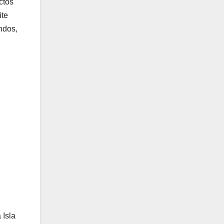
ctos
ite
ndos,
 Isla