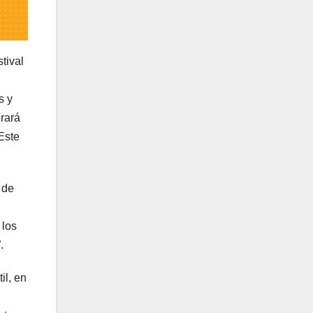
tival
s y
brará
Este
 de
 los
.
il, en