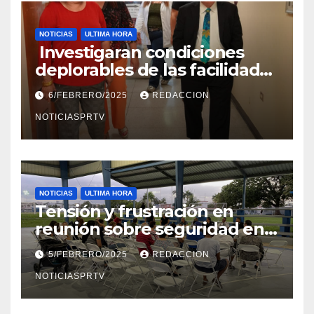
NOTICIAS
ULTIMA HORA
Investigaran condiciones
deplorables de las facilidades
el Departamento de la Salud
6/FEBRERO/2025
REDACCION
en Mayagüez
NOTICIASPRTV
NOTICIAS
ULTIMA HORA
Tensión y frustración en
reunión sobre seguridad en
Reparto Metropolitano
5/FEBRERO/2025
REDACCION
NOTICIASPRTV