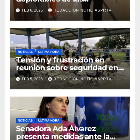
facilidades el Departamento
FEB 6, 2025
REDACCION NOTICIASPRTV
de la Salud en Mayagüez
NOTICIAS
ULTIMA HORA
Tensión y frustración en
reunión sobre seguridad en
Reparto Metropolitano
FEB 5, 2025
REDACCION NOTICIASPRTV
NOTICIAS
ULTIMA HORA
Senadora Ada Álvarez
presenta medidas ante la