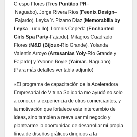
Crespo Flores (
Tres Puntitos PR
–
Naguabo), Jorge Rivera Ríos (
Feenix Design
–
Fajardo), Leyka Y. Pizarro Díaz (
Memorabilia by
Leyka
-Luquillo
)
, Lorenis Cepeda (
Enchanted
Girls Spa Party
-Fajardo
)
, Milagros Cuadrado
Flores (
M&D (Bijoux-
Río Grande), Yolanda
Valentín Arroyo (
Artesanías Yoly-
Rio Grande y
Fajardo
)
y Yvonne Boyle (
Yaimar-
Naguabo).
(Para más detalles ver tabla adjunto)
«El programa de capacitación de la Aceleradora
Empresarial de Vitrina Solidaria me ayudó no solo
a conocer la experiencia de otros comerciantes, y
la motivación que fortalece este intercambio de
ideas, sino también a reevaluar mi negocio y
plantearme la oportunidad de desarrollar mi propia
línea de diseños gráficos dirigidos a la