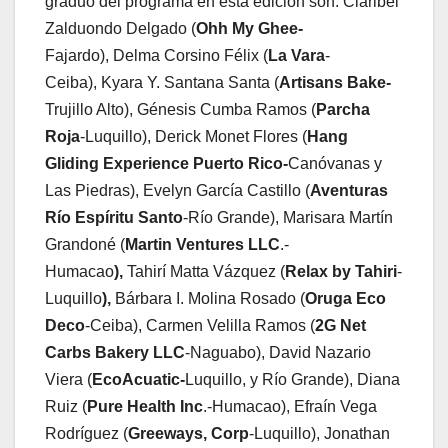
graduó del programa en esta edición son: Claribel
Zalduondo Delgado (
Ohh My Ghee-
Fajardo), Delma Corsino Félix (
La Vara
-
Ceiba), Kyara Y. Santana Santa (
Artisans Bake-
Trujillo Alto), Génesis Cumba Ramos (
Parcha
Roja
-Luquillo), Derick Monet Flores (
Hang
Gliding Experience Puerto Rico-
Canóvanas y
Las Piedras), Evelyn García Castillo (
Aventuras
Río Espíritu Santo
-Río Grande), Marisara Martín
Grandoné (
Martin Ventures LLC
.-
Humacao
),
Tahirí Matta Vázquez (
Relax by Tahiri
-
Luquillo
)
,
Bárbara I. Molina Rosado (
Oruga Eco
Deco
-Ceiba), Carmen Velilla Ramos (
2G Net
Carbs Bakery LLC
-Naguabo), David Nazario
Viera (
EcoAcuatic-
Luquillo, y Río Grande), Diana
Ruiz (
Pure Health Inc
.-Humacao), Efraín Vega
Rodríguez (
Greeways, Corp
-Luquillo), Jonathan