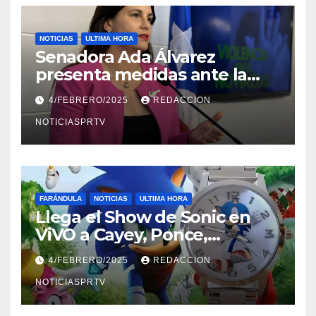
NOTICIAS
ULTIMA HORA
Senadora Ada Álvarez
presenta medidas ante la
violencia en el noviazgo
4/FEBRERO/2025
REDACCION
NOTICIASPRTV
FARÁNDULA
NOTICIAS
ULTIMA HORA
Llega el Show de Sonic en
ViVO a Cayey, Ponce,
Barceloneta y Humacao,
4/FEBRERO/2025
REDACCION
Relojes gratis para el que
compre ahora….
NOTICIASPRTV