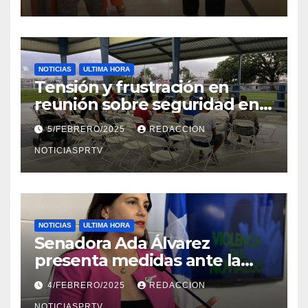
NOTICIAS
ULTIMA HORA
Tensión y frustración en
reunión sobre seguridad en
Reparto Metropolitano
5/FEBRERO/2025
REDACCION
NOTICIASPRTV
NOTICIAS
ULTIMA HORA
Senadora Ada Álvarez
presenta medidas ante la
violencia en el noviazgo
4/FEBRERO/2025
REDACCION
NOTICIASPRTV