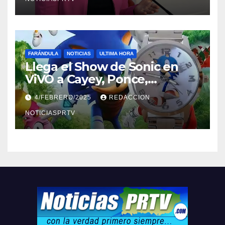
FARÁNDULA
NOTICIAS
ULTIMA HORA
Llega el Show de Sonic en
ViVO a Cayey, Ponce,
Barceloneta y Humacao,
4/FEBRERO/2025
REDACCION
Relojes gratis para el que
compre ahora….
NOTICIASPRTV