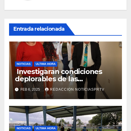
Entrada relacionada
NOTICIAS
ULTIMA HORA
Investigaran condiciones
deplorables de las
facilidades el Departamento
FEB 6, 2025
REDACCION NOTICIASPRTV
de la Salud en Mayagüez
NOTICIAS
ULTIMA HORA