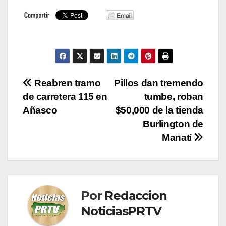
Navegación
Reabren tramo
Pillos dan tremendo
de carretera 115 en
tumbe, roban
de
Añasco
$50,000 de la tienda
entradas
Burlington de
Manatí
Por
Redaccion
NoticiasPRTV