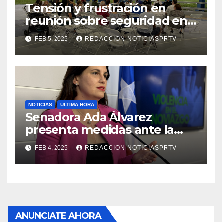
Tensión y frustración en
reunión sobre seguridad en
Reparto Metropolitano
FEB 5, 2025
REDACCION NOTICIASPRTV
NOTICIAS
ULTIMA HORA
Senadora Ada Álvarez
presenta medidas ante la
violencia en el noviazgo
FEB 4, 2025
REDACCION NOTICIASPRTV
ANUNCIATE AHORA