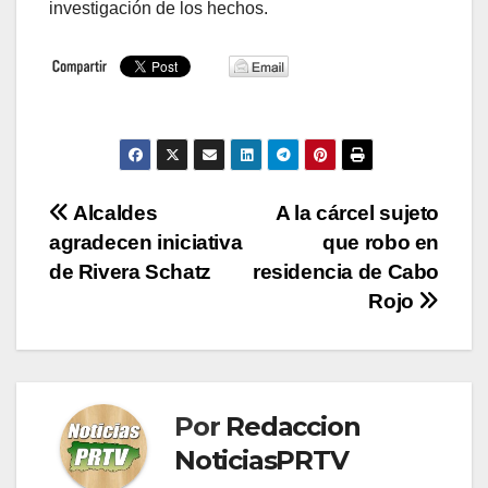
investigación de los hechos.
Navegación
Alcaldes
A la cárcel sujeto
agradecen iniciativa
que robo en
de
de Rivera Schatz
residencia de Cabo
entradas
Rojo
Por
Redaccion
NoticiasPRTV