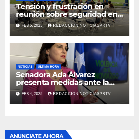
Tensión y frustración en
reunión sobre seguridad en
Reparto Metropolitano
FEB 5, 2025
REDACCION NOTICIASPRTV
NOTICIAS
ULTIMA HORA
Senadora Ada Álvarez
presenta medidas ante la
violencia en el noviazgo
FEB 4, 2025
REDACCION NOTICIASPRTV
ANUNCIATE AHORA