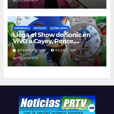
NOTICIASPRTV
FARÁNDULA
NOTICIAS
ULTIMA HORA
Llega el Show de Sonic en
ViVO a Cayey, Ponce,
Barceloneta y Humacao,
4/FEBRERO/2025
REDACCION
Relojes gratis para el que
compre ahora….
NOTICIASPRTV