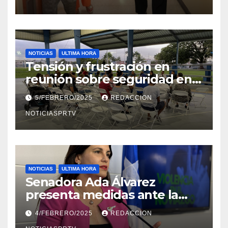
NOTICIAS
ULTIMA HORA
Tensión y frustración en
reunión sobre seguridad en
Reparto Metropolitano
5/FEBRERO/2025
REDACCION
NOTICIASPRTV
NOTICIAS
ULTIMA HORA
Senadora Ada Álvarez
presenta medidas ante la
violencia en el noviazgo
4/FEBRERO/2025
REDACCION