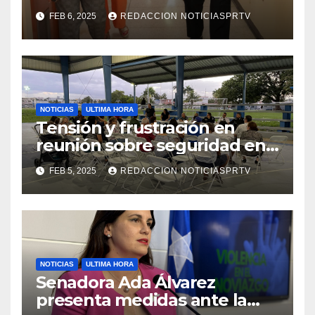
facilidades el Departamento
FEB 6, 2025
REDACCION NOTICIASPRTV
de la Salud en Mayagüez
NOTICIAS
ULTIMA HORA
Tensión y frustración en
reunión sobre seguridad en
Reparto Metropolitano
FEB 5, 2025
REDACCION NOTICIASPRTV
NOTICIAS
ULTIMA HORA
Senadora Ada Álvarez
presenta medidas ante la