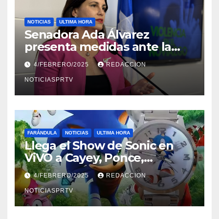
NOTICIAS
ULTIMA HORA
Senadora Ada Álvarez
presenta medidas ante la
violencia en el noviazgo
4/FEBRERO/2025
REDACCION
NOTICIASPRTV
FARÁNDULA
NOTICIAS
ULTIMA HORA
Llega el Show de Sonic en
ViVO a Cayey, Ponce,
Barceloneta y Humacao,
4/FEBRERO/2025
REDACCION
Relojes gratis para el que
compre ahora….
NOTICIASPRTV