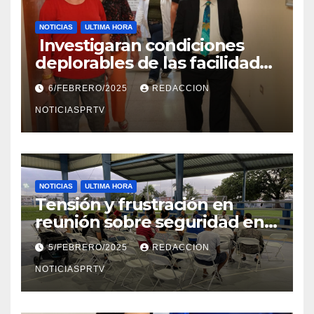
NOTICIAS
ULTIMA HORA
Investigaran condiciones
deplorables de las facilidades
el Departamento de la Salud
6/FEBRERO/2025
REDACCION
en Mayagüez
NOTICIASPRTV
NOTICIAS
ULTIMA HORA
Tensión y frustración en
reunión sobre seguridad en
Reparto Metropolitano
5/FEBRERO/2025
REDACCION
NOTICIASPRTV