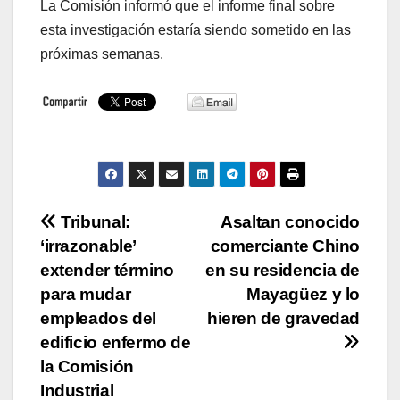
La Comisión informó que el informe final sobre
esta investigación estaría siendo sometido en las
próximas semanas.
Navegación
Tribunal:
Asaltan conocido
‘irrazonable’
comerciante Chino
de
extender término
en su residencia de
entradas
para mudar
Mayagüez y lo
empleados del
hieren de gravedad
edificio enfermo de
la Comisión
Industrial