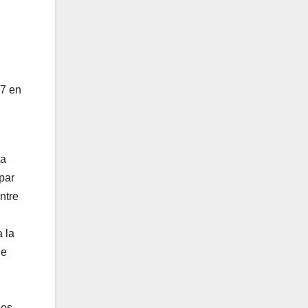
17 en
ha
par
ntre
 la
le
les