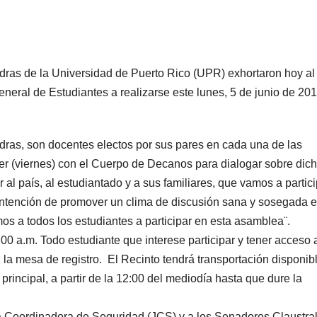
dras de la Universidad de Puerto Rico (UPR) exhortaron hoy al
neral de Estudiantes a realizarse este lunes, 5 de junio de 20
dras, son docentes electos por sus pares en cada una de las
er (viernes) con el Cuerpo de Decanos para dialogar sobre dic
 país, al estudiantado y a sus familiares, que vamos a partici
ntención de promover un clima de discusión sana y sosegada e
s a todos los estudiantes a participar en esta asamblea¨.
0 a.m. Todo estudiante que interese participar y tener acceso a
n la mesa de registro. El Recinto tendrá transportación disponib
rincipal, a partir de la 12:00 del mediodía hasta que dure la
 Coordinadora de Seguridad (JCS) y a los Senadores Claustra