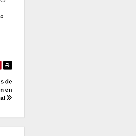
mo
os de
an en
ral