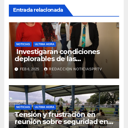
Entrada relacionada
NOTICIAS
ULTIMA HORA
Investigaran condiciones
deplorables de las
facilidades el Departamento
FEB 6, 2025
REDACCION NOTICIASPRTV
de la Salud en Mayagüez
NOTICIAS
ULTIMA HORA
Tensión y frustración en
reunión sobre seguridad en