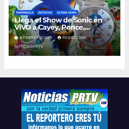
FARÁNDULA
NOTICIAS
ULTIMA HORA
Llega el Show de Sonic en
ViVO a Cayey, Ponce,
Barceloneta y Humacao,
4/FEBRERO/2025
REDACCION
Relojes gratis para el que
compre ahora….
NOTICIASPRTV