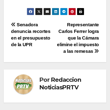
Navegación
Senadora
Representante
denuncia recortes
Carlos Ferrer logra
de
en el presupuesto
que la Cámara
entradas
de la UPR
elimine el impuesto
a las remesas
Por
Redaccion
NoticiasPRTV