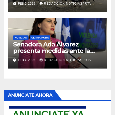
Reparto Metropolitano
FEB 5, 2025
REDACCION NOTICIASPRTV
NOTICIAS
ULTIMA HORA
Senadora Ada Álvarez
presenta medidas ante la
violencia en el noviazgo
FEB 4, 2025
REDACCION NOTICIASPRTV
ANUNCIATE AHORA