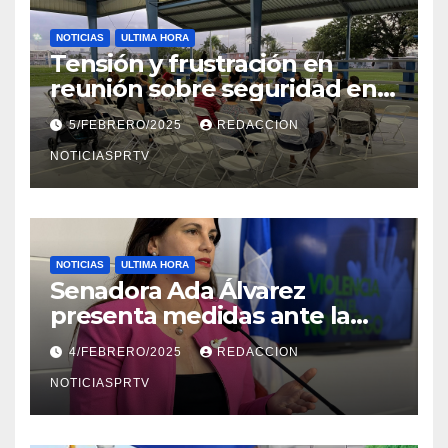
NOTICIAS
ULTIMA HORA
Tensión y frustración en
reunión sobre seguridad en
Reparto Metropolitano
5/FEBRERO/2025
REDACCION
NOTICIASPRTV
NOTICIAS
ULTIMA HORA
Senadora Ada Álvarez
presenta medidas ante la
violencia en el noviazgo
4/FEBRERO/2025
REDACCION
NOTICIASPRTV