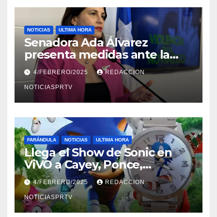
NOTICIAS
ULTIMA HORA
Senadora Ada Álvarez
presenta medidas ante la
violencia en el noviazgo
4/FEBRERO/2025
REDACCION
NOTICIASPRTV
FARÁNDULA
NOTICIAS
ULTIMA HORA
Llega el Show de Sonic en
ViVO a Cayey, Ponce,
Barceloneta y Humacao,
4/FEBRERO/2025
REDACCION
Relojes gratis para el que
compre ahora….
NOTICIASPRTV