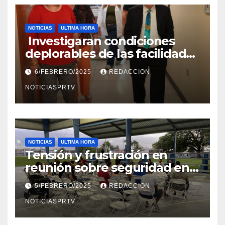
NOTICIAS
ULTIMA HORA
Investigaran condiciones
deplorables de las facilidades
el Departamento de la Salud
6/FEBRERO/2025
REDACCION
en Mayagüez
NOTICIASPRTV
NOTICIAS
ULTIMA HORA
Tensión y frustración en
reunión sobre seguridad en
Reparto Metropolitano
5/FEBRERO/2025
REDACCION
NOTICIASPRTV