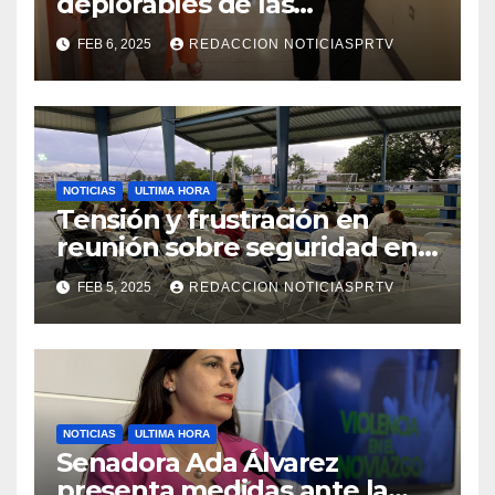
deplorables de las
facilidades el Departamento
FEB 6, 2025
REDACCION NOTICIASPRTV
de la Salud en Mayagüez
NOTICIAS
ULTIMA HORA
Tensión y frustración en
reunión sobre seguridad en
Reparto Metropolitano
FEB 5, 2025
REDACCION NOTICIASPRTV
NOTICIAS
ULTIMA HORA
Senadora Ada Álvarez
presenta medidas ante la