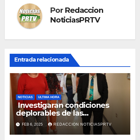
Por
Redaccion
NoticiasPRTV
Entrada relacionada
NOTICIAS
ULTIMA HORA
Investigaran condiciones
deplorables de las
facilidades el Departamento
FEB 6, 2025
REDACCION NOTICIASPRTV
de la Salud en Mayagüez