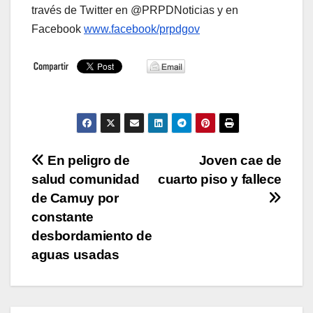
través de Twitter en @PRPDNoticias y en
Facebook
www.facebook/prpdgov
Navegación
En peligro de
Joven cae de
salud comunidad
cuarto piso y fallece
de
de Camuy por
entradas
constante
desbordamiento de
aguas usadas