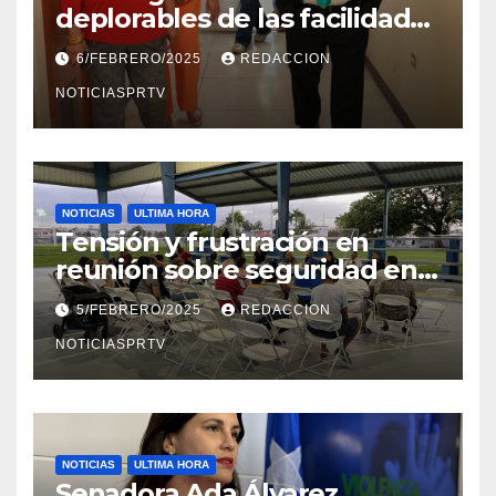
deplorables de las facilidades
el Departamento de la Salud
6/FEBRERO/2025
REDACCION
en Mayagüez
NOTICIASPRTV
NOTICIAS
ULTIMA HORA
Tensión y frustración en
reunión sobre seguridad en
Reparto Metropolitano
5/FEBRERO/2025
REDACCION
NOTICIASPRTV
NOTICIAS
ULTIMA HORA
Senadora Ada Álvarez