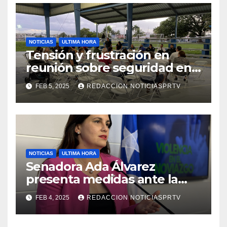
NOTICIAS
ULTIMA HORA
Tensión y frustración en
reunión sobre seguridad en
Reparto Metropolitano
FEB 5, 2025
REDACCION NOTICIASPRTV
NOTICIAS
ULTIMA HORA
Senadora Ada Álvarez
presenta medidas ante la
violencia en el noviazgo
FEB 4, 2025
REDACCION NOTICIASPRTV