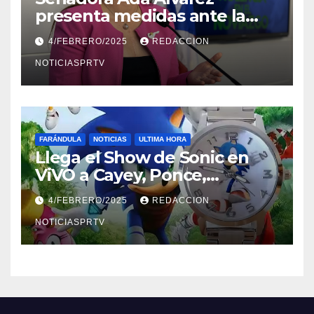
presenta medidas ante la
violencia en el noviazgo
4/FEBRERO/2025
REDACCION
NOTICIASPRTV
FARÁNDULA
NOTICIAS
ULTIMA HORA
Llega el Show de Sonic en
ViVO a Cayey, Ponce,
Barceloneta y Humacao,
4/FEBRERO/2025
REDACCION
Relojes gratis para el que
compre ahora….
NOTICIASPRTV