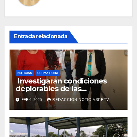
Entrada relacionada
NOTICIAS
ULTIMA HORA
Investigaran condiciones
deplorables de las
facilidades el Departamento
FEB 6, 2025
REDACCION NOTICIASPRTV
de la Salud en Mayagüez