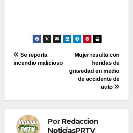
Navegación
Se reporta
Mujer resulta con
incendio malicioso
heridas de
de
gravedad en medio
entradas
de accidente de
auto
Por
Redaccion
NoticiasPRTV