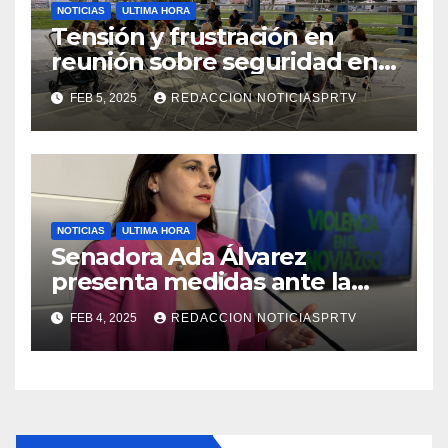
NOTICIAS
ULTIMA HORA
Tensión y frustración en
reunión sobre seguridad en
Reparto Metropolitano
FEB 5, 2025
REDACCION NOTICIASPRTV
NOTICIAS
ULTIMA HORA
Senadora Ada Álvarez
presenta medidas ante la
violencia en el noviazgo
FEB 4, 2025
REDACCION NOTICIASPRTV