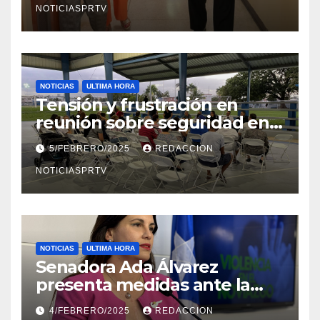
NOTICIASPRTV
NOTICIAS
ULTIMA HORA
Tensión y frustración en
reunión sobre seguridad en
Reparto Metropolitano
5/FEBRERO/2025
REDACCION
NOTICIASPRTV
NOTICIAS
ULTIMA HORA
Senadora Ada Álvarez
presenta medidas ante la
violencia en el noviazgo
4/FEBRERO/2025
REDACCION