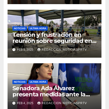
NOTICIAS
ULTIMA HORA
Tensión y frustración en
reunión sobre seguridad en
Reparto Metropolitano
FEB 5, 2025
REDACCION NOTICIASPRTV
NOTICIAS
ULTIMA HORA
Senadora Ada Álvarez
presenta medidas ante la
violencia en el noviazgo
FEB 4, 2025
REDACCION NOTICIASPRTV