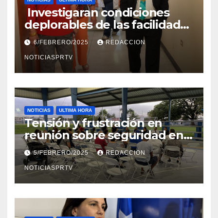
Investigaran condiciones
deplorables de las facilidades
el Departamento de la Salud
6/FEBRERO/2025
REDACCION
en Mayagüez
NOTICIASPRTV
NOTICIAS
ULTIMA HORA
Tensión y frustración en
reunión sobre seguridad en
Reparto Metropolitano
5/FEBRERO/2025
REDACCION
NOTICIASPRTV