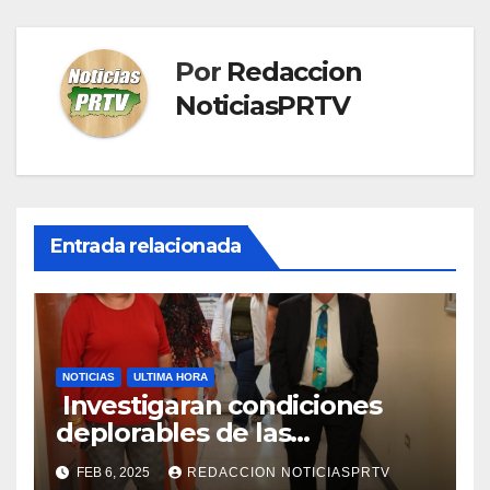
Por
Redaccion
NoticiasPRTV
Entrada relacionada
NOTICIAS
ULTIMA HORA
Investigaran condiciones
deplorables de las
facilidades el Departamento
FEB 6, 2025
REDACCION NOTICIASPRTV
de la Salud en Mayagüez