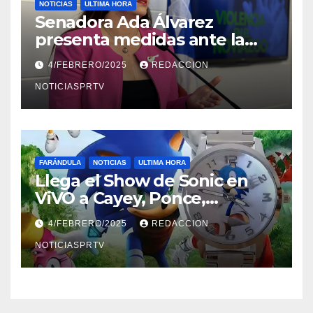
NOTICIAS
ULTIMA HORA
Senadora Ada Álvarez
presenta medidas ante la
violencia en el noviazgo
4/FEBRERO/2025
REDACCION
NOTICIASPRTV
FARÁNDULA
NOTICIAS
ULTIMA HORA
Llega el Show de Sonic en
ViVO a Cayey, Ponce,
Barceloneta y Humacao,
4/FEBRERO/2025
REDACCION
Relojes gratis para el que
compre ahora….
NOTICIASPRTV