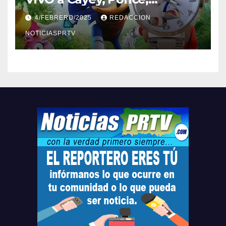
Barceloneta y Humacao,
4/FEBRERO/2025
REDACCION
Relojes gratis para el que
compre ahora….
NOTICIASPRTV