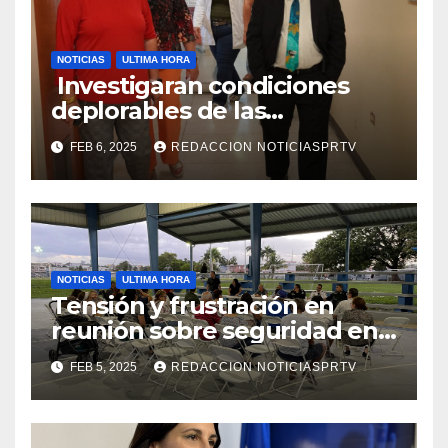
NOTICIAS
ULTIMA HORA
Investigaran condiciones
deplorables de las
facilidades el Departamento
FEB 6, 2025
REDACCION NOTICIASPRTV
de la Salud en Mayagüez
NOTICIAS
ULTIMA HORA
Tensión y frustración en
reunión sobre seguridad en
Reparto Metropolitano
FEB 5, 2025
REDACCION NOTICIASPRTV