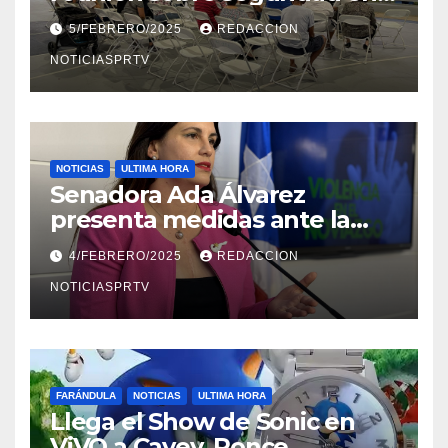
Reparto Metropolitano
5/FEBRERO/2025
REDACCION
NOTICIASPRTV
NOTICIAS
ULTIMA HORA
Senadora Ada Álvarez
presenta medidas ante la
violencia en el noviazgo
4/FEBRERO/2025
REDACCION
NOTICIASPRTV
FARÁNDULA
NOTICIAS
ULTIMA HORA
Llega el Show de Sonic en
ViVO a Cayey, Ponce,