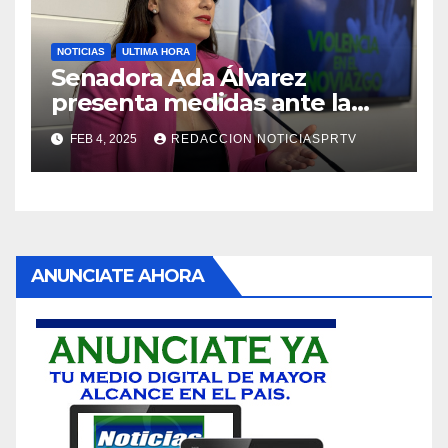
NOTICIAS
ULTIMA HORA
Senadora Ada Álvarez
presenta medidas ante la
violencia en el noviazgo
FEB 4, 2025
REDACCION NOTICIASPRTV
ANUNCIATE AHORA