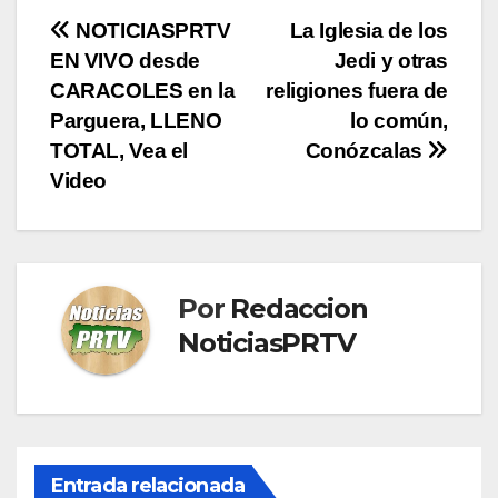
Navegación
NOTICIASPRTV
La Iglesia de los
EN VIVO desde
Jedi y otras
de
CARACOLES en la
religiones fuera de
entradas
Parguera, LLENO
lo común,
TOTAL, Vea el
Conózcalas
Video
Por
Redaccion
NoticiasPRTV
Entrada relacionada