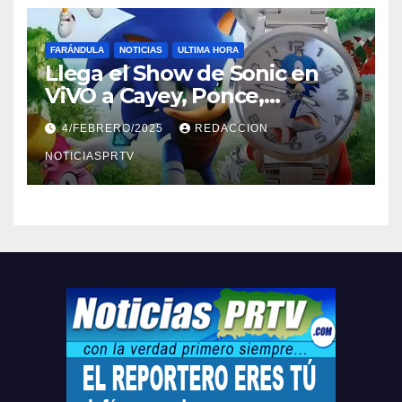
FARÁNDULA
NOTICIAS
ULTIMA HORA
Llega el Show de Sonic en
ViVO a Cayey, Ponce,
Barceloneta y Humacao,
4/FEBRERO/2025
REDACCION
Relojes gratis para el que
compre ahora….
NOTICIASPRTV