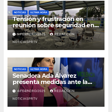
NOTICIAS
ULTIMA HORA
Tensión y frustración en
reunión sobre seguridad en
Reparto Metropolitano
5/FEBRERO/2025
REDACCION
NOTICIASPRTV
NOTICIAS
ULTIMA HORA
Senadora Ada Álvarez
presenta medidas ante la
violencia en el noviazgo
4/FEBRERO/2025
REDACCION
NOTICIASPRTV