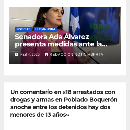
NOTICIAS
ULTIMA HORA
Senadora Ada Álvarez
presenta medidas ante la
violencia en el noviazgo
FEB 4, 2025
REDACCION NOTICIASPRTV
Un comentario en «18 arrestados con
drogas y armas en Poblado Boquerón
anoche entre los detenidos hay dos
menores de 13 años»