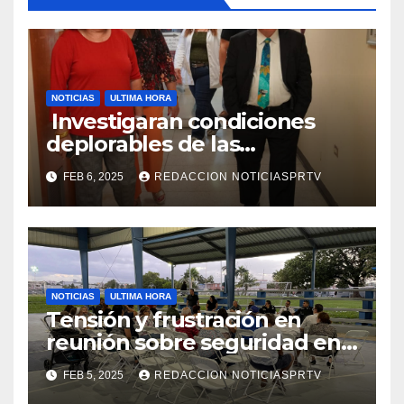
NOTICIAS
ULTIMA HORA
Investigaran condiciones
deplorables de las
facilidades el Departamento
FEB 6, 2025
REDACCION NOTICIASPRTV
de la Salud en Mayagüez
NOTICIAS
ULTIMA HORA
Tensión y frustración en
reunión sobre seguridad en
Reparto Metropolitano
FEB 5, 2025
REDACCION NOTICIASPRTV