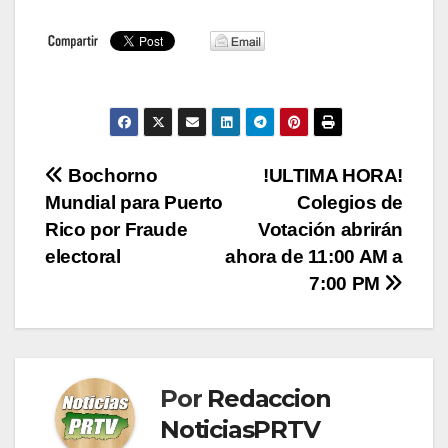
Navegación
Bochorno
!ULTIMA HORA!
Mundial para Puerto
Colegios de
de
Rico por Fraude
Votación abrirán
entradas
electoral
ahora de 11:00 AM a
7:00 PM
Por
Redaccion
NoticiasPRTV