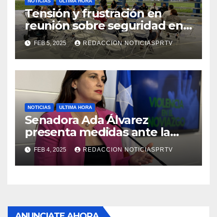
NOTICIAS
ULTIMA HORA
Tensión y frustración en
reunión sobre seguridad en
Reparto Metropolitano
FEB 5, 2025
REDACCION NOTICIASPRTV
NOTICIAS
ULTIMA HORA
Senadora Ada Álvarez
presenta medidas ante la
violencia en el noviazgo
FEB 4, 2025
REDACCION NOTICIASPRTV
ANUNCIATE AHORA