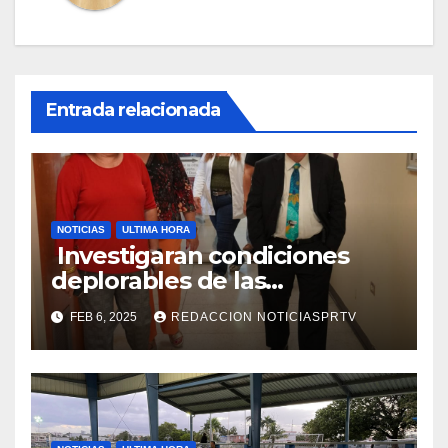
Entrada relacionada
NOTICIAS
ULTIMA HORA
Investigaran condiciones
deplorables de las
facilidades el Departamento
FEB 6, 2025
REDACCION NOTICIASPRTV
de la Salud en Mayagüez