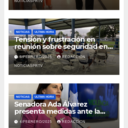
NOTICIASPRTV
NOTICIAS
ULTIMA HORA
Tensión y frustración en
reunión sobre seguridad en
Reparto Metropolitano
5/FEBRERO/2025
REDACCION
NOTICIASPRTV
NOTICIAS
ULTIMA HORA
Senadora Ada Álvarez
presenta medidas ante la
violencia en el noviazgo
4/FEBRERO/2025
REDACCION