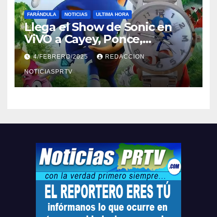
FARÁNDULA
NOTICIAS
ULTIMA HORA
Llega el Show de Sonic en
ViVO a Cayey, Ponce,
Barceloneta y Humacao,
4/FEBRERO/2025
REDACCION
Relojes gratis para el que
compre ahora….
NOTICIASPRTV