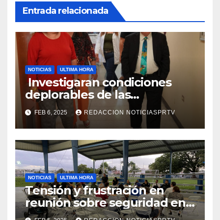
Entrada relacionada
NOTICIAS
ULTIMA HORA
Investigaran condiciones
deplorables de las
facilidades el Departamento
FEB 6, 2025
REDACCION NOTICIASPRTV
de la Salud en Mayagüez
NOTICIAS
ULTIMA HORA
Tensión y frustración en
reunión sobre seguridad en
Reparto Metropolitano