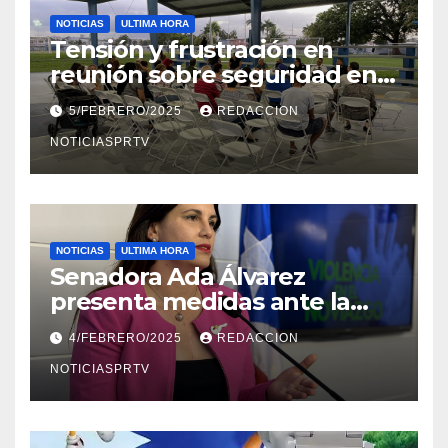
NOTICIAS
ULTIMA HORA
Tensión y frustración en
reunión sobre seguridad en
Reparto Metropolitano
5/FEBRERO/2025
REDACCION
NOTICIASPRTV
NOTICIAS
ULTIMA HORA
Senadora Ada Álvarez
presenta medidas ante la
violencia en el noviazgo
4/FEBRERO/2025
REDACCION
NOTICIASPRTV