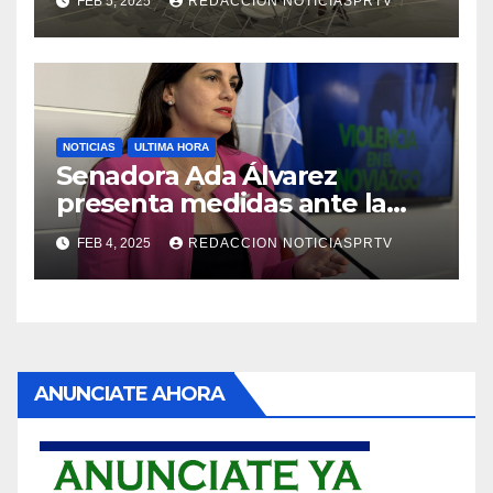
FEB 5, 2025
REDACCION NOTICIASPRTV
NOTICIAS
ULTIMA HORA
Senadora Ada Álvarez
presenta medidas ante la
violencia en el noviazgo
FEB 4, 2025
REDACCION NOTICIASPRTV
ANUNCIATE AHORA