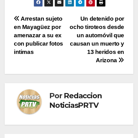
Navegación
Arrestan sujeto
Un detenido por
en Mayagüez por
ocho tiroteos desde
de
amenazar a su ex
un automóvil que
entradas
con publicar fotos
causan un muerto y
intimas
13 heridos en
Arizona
Por
Redaccion
NoticiasPRTV