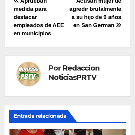
Navegación
Aprueban
Acusan mujer de
medida para
agredir brutalmente
de
destacar
a su hijo de 9 años
entradas
empleados de AEE
en San German
en municipios
Por
Redaccion
NoticiasPRTV
Entrada relacionada