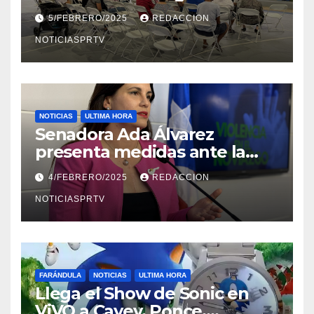
Reparto Metropolitano
5/FEBRERO/2025
REDACCION
NOTICIASPRTV
NOTICIAS
ULTIMA HORA
Senadora Ada Álvarez
presenta medidas ante la
violencia en el noviazgo
4/FEBRERO/2025
REDACCION
NOTICIASPRTV
FARÁNDULA
NOTICIAS
ULTIMA HORA
Llega el Show de Sonic en
ViVO a Cayey, Ponce,