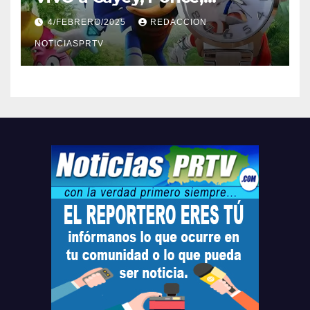
Barceloneta y Humacao,
4/FEBRERO/2025
REDACCION
Relojes gratis para el que
compre ahora….
NOTICIASPRTV