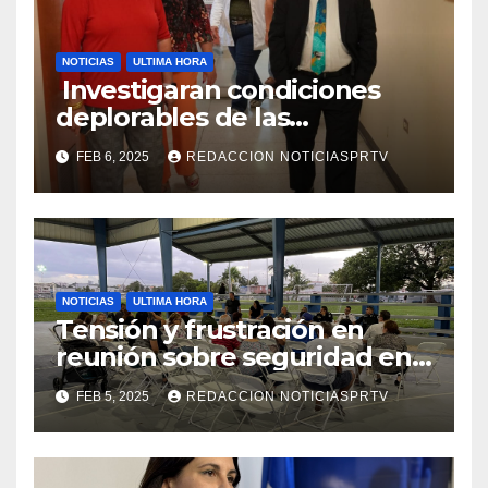
NOTICIAS
ULTIMA HORA
Investigaran condiciones
deplorables de las
facilidades el Departamento
FEB 6, 2025
REDACCION NOTICIASPRTV
de la Salud en Mayagüez
NOTICIAS
ULTIMA HORA
Tensión y frustración en
reunión sobre seguridad en
Reparto Metropolitano
FEB 5, 2025
REDACCION NOTICIASPRTV