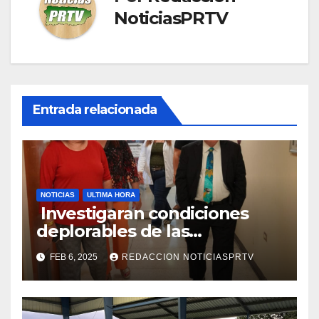
NoticiasPRTV
Entrada relacionada
NOTICIAS
ULTIMA HORA
Investigaran condiciones
deplorables de las
facilidades el Departamento
FEB 6, 2025
REDACCION NOTICIASPRTV
de la Salud en Mayagüez