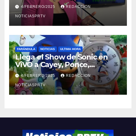
violencia en el noviazgo
4/FEBRERO/2025
REDACCION
NOTICIASPRTV
FARÁNDULA
NOTICIAS
ULTIMA HORA
Llega el Show de Sonic en
ViVO a Cayey, Ponce,
Barceloneta y Humacao,
4/FEBRERO/2025
REDACCION
Relojes gratis para el que
compre ahora….
NOTICIASPRTV