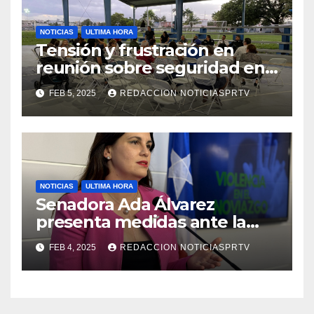
NOTICIAS
ULTIMA HORA
Tensión y frustración en
reunión sobre seguridad en
Reparto Metropolitano
FEB 5, 2025
REDACCION NOTICIASPRTV
NOTICIAS
ULTIMA HORA
Senadora Ada Álvarez
presenta medidas ante la
violencia en el noviazgo
FEB 4, 2025
REDACCION NOTICIASPRTV