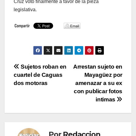
Cruz votó finalmente a favor de la pieza
legislativa.
Navegación
Sujetos roban en
Arrestan sujeto en
cuartel de Caguas
Mayagüez por
de
dos motoras
amenazar a su ex
entradas
con publicar fotos
intimas
Por
Redaccion