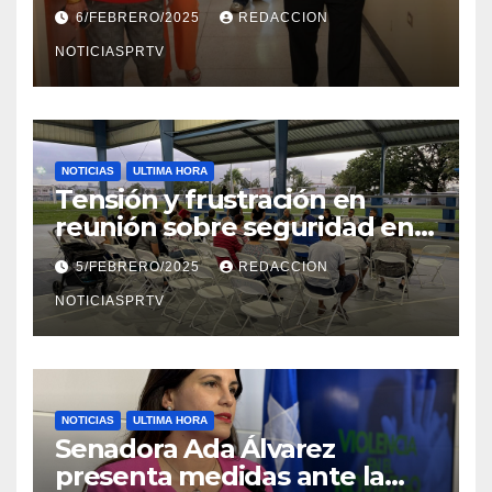
el Departamento de la Salud
6/FEBRERO/2025
REDACCION
en Mayagüez
NOTICIASPRTV
NOTICIAS
ULTIMA HORA
Tensión y frustración en
reunión sobre seguridad en
Reparto Metropolitano
5/FEBRERO/2025
REDACCION
NOTICIASPRTV
NOTICIAS
ULTIMA HORA
Senadora Ada Álvarez
presenta medidas ante la