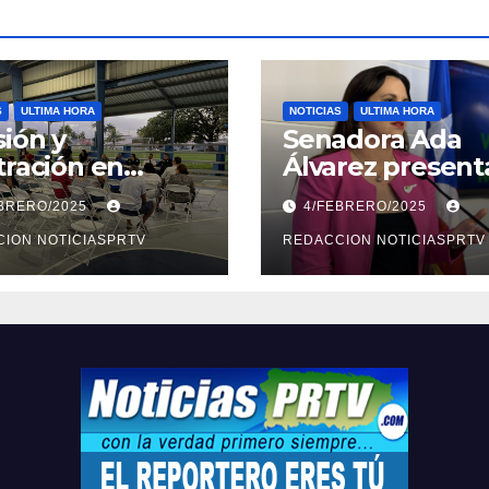
S
ULTIMA HORA
NOTICIAS
ULTIMA HORA
ión y
Senadora Ada
tración en
Álvarez present
ión sobre
medidas ante la
EBRERO/2025
4/FEBRERO/2025
ridad en
violencia en el
arto
ION NOTICIASPRTV
noviazgo
REDACCION NOTICIASPRTV
opolitano