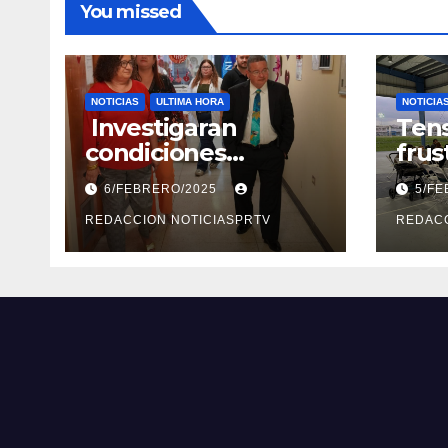
You missed
NOTICIAS
ULTIMA HORA
NOTICIA
Investigaran
Tens
condiciones
frus
deplorables de las
reun
6/FEBRERO/2025
5/F
facilidades el
segu
Departamento de la
REDACCION NOTICIASPRTV
Rep
REDACC
Salud en Mayagüez
Metr