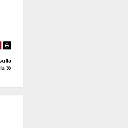
sulta
ala