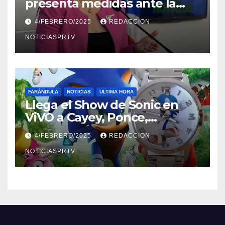
presenta medidas ante la
violencia en el noviazgo
4/FEBRERO/2025
REDACCION
NOTICIASPRTV
FARÁNDULA
NOTICIAS
ULTIMA HORA
Llega el Show de Sonic en
ViVO a Cayey, Ponce,
Barceloneta y Humacao,
4/FEBRERO/2025
REDACCION
Relojes gratis para el que
compre ahora….
NOTICIASPRTV