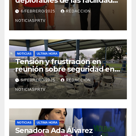
deplorables de las facilidades
el Departamento de la Salud
6/FEBRERO/2025
REDACCION
en Mayagüez
NOTICIASPRTV
NOTICIAS
ULTIMA HORA
Tensión y frustración en
reunión sobre seguridad en
Reparto Metropolitano
5/FEBRERO/2025
REDACCION
NOTICIASPRTV
NOTICIAS
ULTIMA HORA
Senadora Ada Álvarez