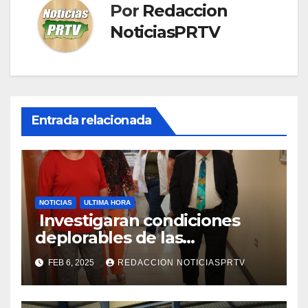
Por
Redaccion
NoticiasPRTV
Entrada relacionada
NOTICIAS
ULTIMA HORA
Investigaran condiciones
deplorables de las
facilidades el Departamento
FEB 6, 2025
REDACCION NOTICIASPRTV
de la Salud en Mayagüez