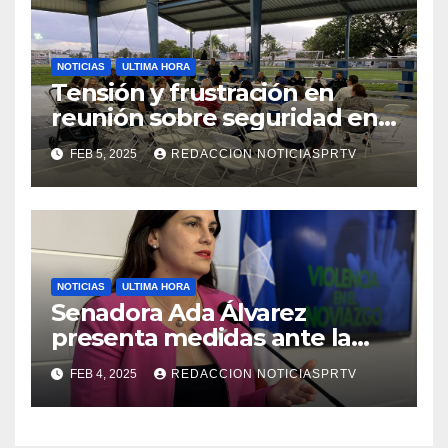
NOTICIAS
ULTIMA HORA
Tensión y frustración en
reunión sobre seguridad en
Reparto Metropolitano
FEB 5, 2025
REDACCION NOTICIASPRTV
NOTICIAS
ULTIMA HORA
Senadora Ada Álvarez
presenta medidas ante la
violencia en el noviazgo
FEB 4, 2025
REDACCION NOTICIASPRTV