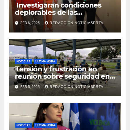
Investigaran condiciones
deplorables de las
facilidades el Departamento
FEB 6, 2025
REDACCION NOTICIASPRTV
de la Salud en Mayagüez
NOTICIAS
ULTIMA HORA
Tensión y frustración en
reunión sobre seguridad en
Reparto Metropolitano
FEB 5, 2025
REDACCION NOTICIASPRTV
NOTICIAS
ULTIMA HORA