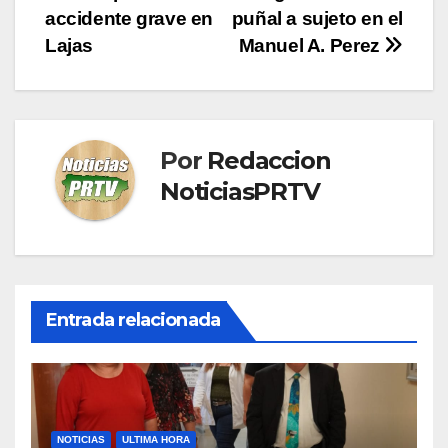
accidente grave en
puñal a sujeto en el
de
Lajas
Manuel A. Perez
entradas
Por
Redaccion
NoticiasPRTV
Entrada relacionada
NOTICIAS
ULTIMA HORA