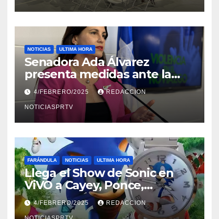
NOTICIAS
ULTIMA HORA
Senadora Ada Álvarez
presenta medidas ante la
violencia en el noviazgo
4/FEBRERO/2025
REDACCION
NOTICIASPRTV
FARÁNDULA
NOTICIAS
ULTIMA HORA
Llega el Show de Sonic en
ViVO a Cayey, Ponce,
Barceloneta y Humacao,
4/FEBRERO/2025
REDACCION
Relojes gratis para el que
NOTICIASPRTV