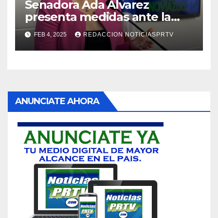
Senadora Ada Álvarez
presenta medidas ante la
violencia en el noviazgo
FEB 4, 2025
REDACCION NOTICIASPRTV
ANUNCIATE AHORA