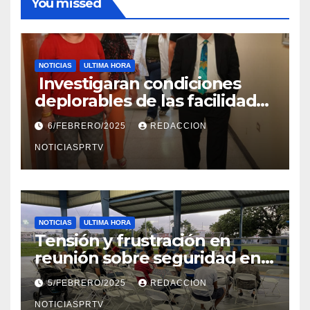
You missed
NOTICIAS
ULTIMA HORA
Investigaran condiciones
deplorables de las facilidades
el Departamento de la Salud
6/FEBRERO/2025
REDACCION
en Mayagüez
NOTICIASPRTV
NOTICIAS
ULTIMA HORA
Tensión y frustración en
reunión sobre seguridad en
Reparto Metropolitano
5/FEBRERO/2025
REDACCION
NOTICIASPRTV