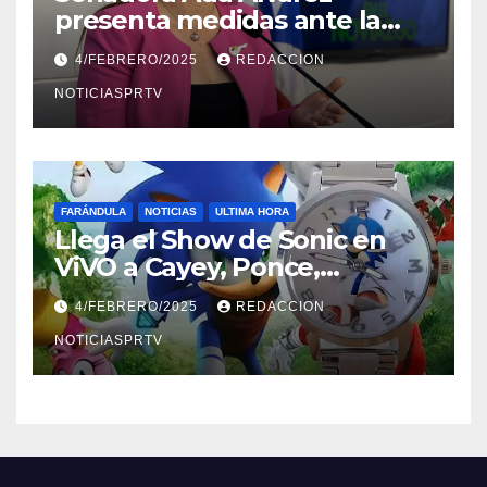
presenta medidas ante la
violencia en el noviazgo
4/FEBRERO/2025
REDACCION
NOTICIASPRTV
FARÁNDULA
NOTICIAS
ULTIMA HORA
Llega el Show de Sonic en
ViVO a Cayey, Ponce,
Barceloneta y Humacao,
4/FEBRERO/2025
REDACCION
Relojes gratis para el que
compre ahora….
NOTICIASPRTV