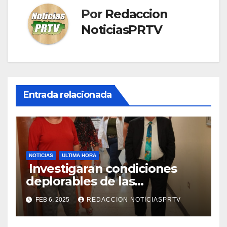
Por
Redaccion
NoticiasPRTV
Entrada relacionada
NOTICIAS
ULTIMA HORA
Investigaran condiciones
deplorables de las
facilidades el Departamento
FEB 6, 2025
REDACCION NOTICIASPRTV
de la Salud en Mayagüez