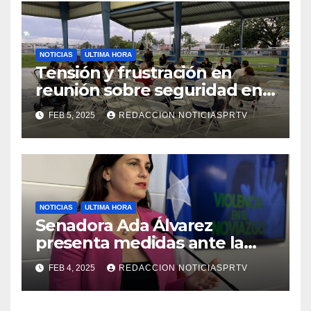
NOTICIAS
ULTIMA HORA
Tensión y frustración en
reunión sobre seguridad en
Reparto Metropolitano
FEB 5, 2025
REDACCION NOTICIASPRTV
NOTICIAS
ULTIMA HORA
Senadora Ada Álvarez
presenta medidas ante la
violencia en el noviazgo
FEB 4, 2025
REDACCION NOTICIASPRTV