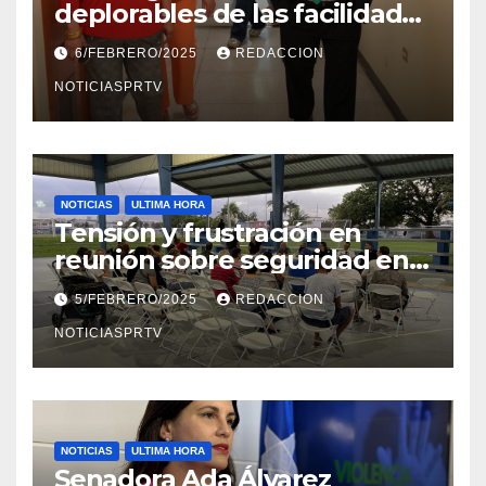
deplorables de las facilidades
el Departamento de la Salud
6/FEBRERO/2025
REDACCION
en Mayagüez
NOTICIASPRTV
NOTICIAS
ULTIMA HORA
Tensión y frustración en
reunión sobre seguridad en
Reparto Metropolitano
5/FEBRERO/2025
REDACCION
NOTICIASPRTV
NOTICIAS
ULTIMA HORA
Senadora Ada Álvarez