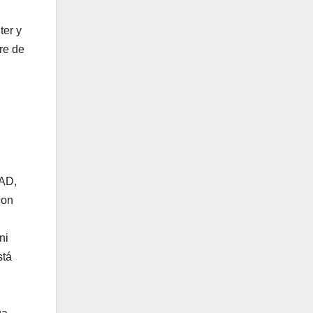
ter y
re de
EAD,
con
ni
stá