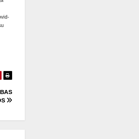
ga
vid-
su
EBAS
OS