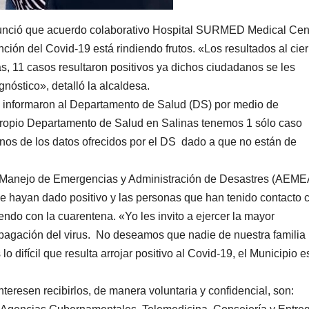
anunció que acuerdo colaborativo Hospital SURMED Medical Cen
ción del Covid-19 está rindiendo frutos. «Los resultados al cier
, 11 casos resultaron positivos ya dichos ciudadanos se les
gnóstico», detalló la alcaldesa.
e informaron al Departamento de Salud (DS) por medio de
ropio Departamento de Salud en Salinas tenemos 1 sólo caso
nos de los datos ofrecidos por el DS dado a que no están de
ra Manejo de Emergencias y Administración de Desastres (AEM
e hayan dado positivo y las personas que han tenido contacto 
do con la cuarentena. «Yo les invito a ejercer la mayor
ropagación del virus. No deseamos que nadie de nuestra familia 
ifícil que resulta arrojar positivo al Covid-19, el Municipio e
nteresen recibirlos, de manera voluntaria y confidencial, son: