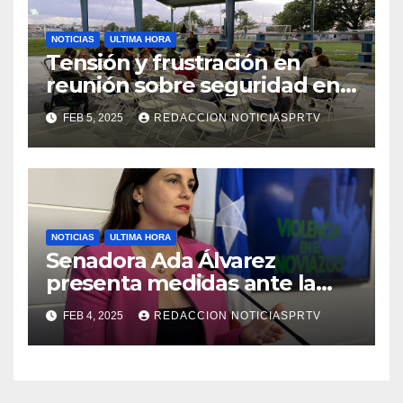
NOTICIAS
ULTIMA HORA
Tensión y frustración en
reunión sobre seguridad en
Reparto Metropolitano
FEB 5, 2025
REDACCION NOTICIASPRTV
NOTICIAS
ULTIMA HORA
Senadora Ada Álvarez
presenta medidas ante la
violencia en el noviazgo
FEB 4, 2025
REDACCION NOTICIASPRTV