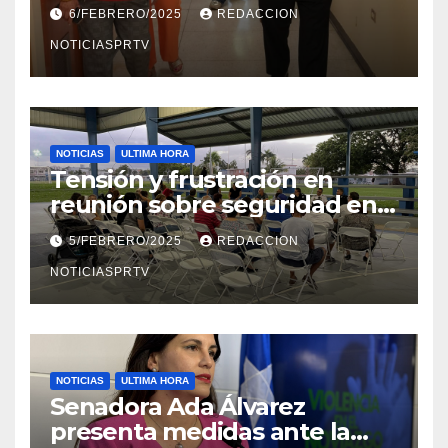
el Departamento de la Salud
6/FEBRERO/2025
REDACCION
en Mayagüez
NOTICIASPRTV
NOTICIAS
ULTIMA HORA
Tensión y frustración en
reunión sobre seguridad en
Reparto Metropolitano
5/FEBRERO/2025
REDACCION
NOTICIASPRTV
NOTICIAS
ULTIMA HORA
Senadora Ada Álvarez
presenta medidas ante la