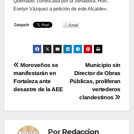
Quemado, convocada por la Senadora, Hon.
Evelyn Vázquez a petición de este Alcalde».
Navegación
Moroveños se
Municipio sin
manifestarán en
Director de Obras
de
Fortaleza ante
Públicas, proliferan
entradas
desastre de la AEE
vertederos
clandestinos
Por
Redaccion