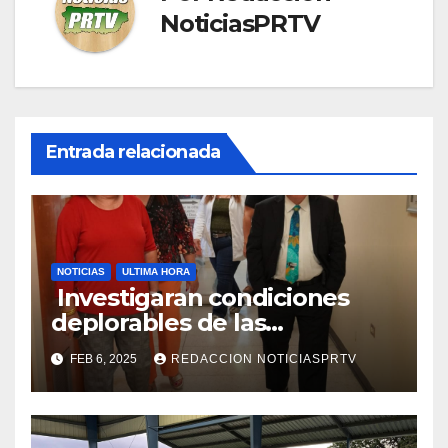
NoticiasPRTV
Entrada relacionada
NOTICIAS
ULTIMA HORA
Investigaran condiciones
deplorables de las
facilidades el Departamento
FEB 6, 2025
REDACCION NOTICIASPRTV
de la Salud en Mayagüez