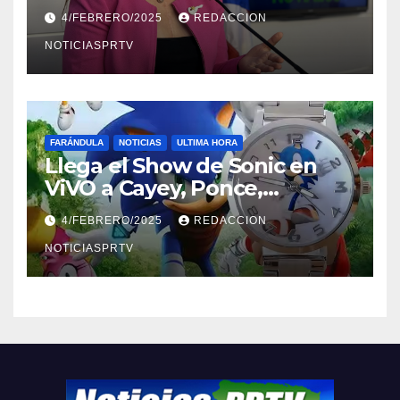
violencia en el noviazgo
4/FEBRERO/2025
REDACCION
NOTICIASPRTV
FARÁNDULA
NOTICIAS
ULTIMA HORA
Llega el Show de Sonic en
ViVO a Cayey, Ponce,
Barceloneta y Humacao,
4/FEBRERO/2025
REDACCION
Relojes gratis para el que
compre ahora….
NOTICIASPRTV