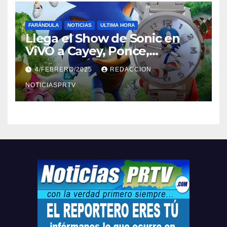
FARÁNDULA
NOTICIAS
ULTIMA HORA
Llega el Show de Sonic en
ViVO a Cayey, Ponce,
Barceloneta y Humacao,
4/FEBRERO/2025
REDACCION
Relojes gratis para el que
compre ahora….
NOTICIASPRTV