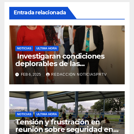
Entrada relacionada
NOTICIAS
ULTIMA HORA
Investigaran condiciones
deplorables de las
facilidades el Departamento
FEB 6, 2025
REDACCION NOTICIASPRTV
de la Salud en Mayagüez
NOTICIAS
ULTIMA HORA
Tensión y frustración en
reunión sobre seguridad en