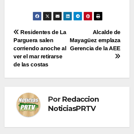
Navegación
Residentes de La
Alcalde de
Parguera salen
Mayagüez emplaza
de
corriendo anoche al
Gerencia de la AEE
entradas
ver el mar retirarse
de las costas
Por
Redaccion
NoticiasPRTV