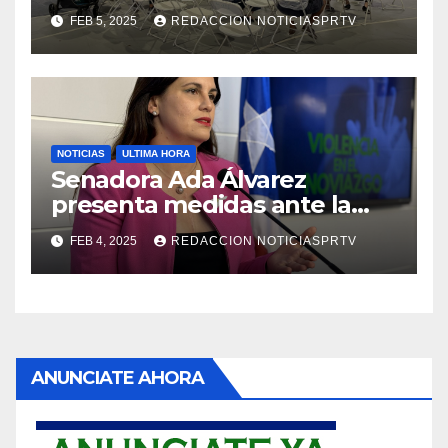
Reparto Metropolitano
FEB 5, 2025
REDACCION NOTICIASPRTV
NOTICIAS
ULTIMA HORA
Senadora Ada Álvarez
presenta medidas ante la
violencia en el noviazgo
FEB 4, 2025
REDACCION NOTICIASPRTV
ANUNCIATE AHORA