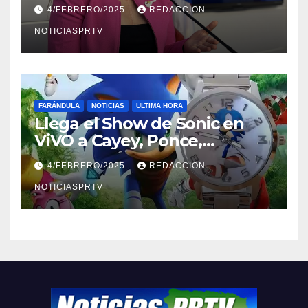
violencia en el noviazgo
4/FEBRERO/2025
REDACCION
NOTICIASPRTV
FARÁNDULA
NOTICIAS
ULTIMA HORA
Llega el Show de Sonic en
ViVO a Cayey, Ponce,
Barceloneta y Humacao,
4/FEBRERO/2025
REDACCION
Relojes gratis para el que
compre ahora….
NOTICIASPRTV