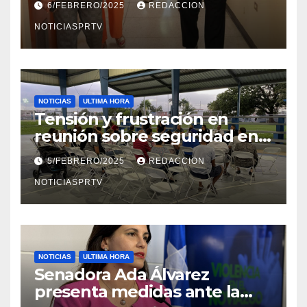
6/FEBRERO/2025
REDACCION
en Mayagüez
NOTICIASPRTV
NOTICIAS
ULTIMA HORA
Tensión y frustración en
reunión sobre seguridad en
Reparto Metropolitano
5/FEBRERO/2025
REDACCION
NOTICIASPRTV
NOTICIAS
ULTIMA HORA
Senadora Ada Álvarez
presenta medidas ante la