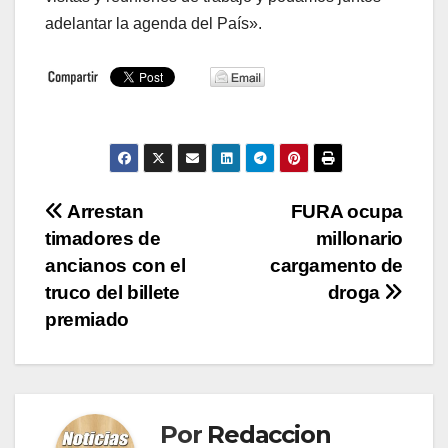
adelantar la agenda del País».
Navegación
Arrestan
FURA ocupa
timadores de
millonario
de
ancianos con el
cargamento de
entradas
truco del billete
droga
premiado
Por
Redaccion