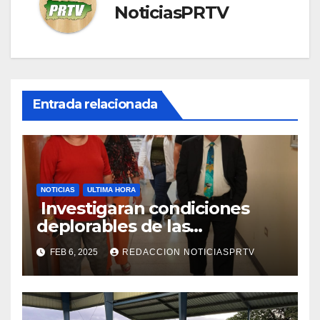
NoticiasPRTV
Entrada relacionada
NOTICIAS
ULTIMA HORA
Investigaran condiciones
deplorables de las
facilidades el Departamento
FEB 6, 2025
REDACCION NOTICIASPRTV
de la Salud en Mayagüez