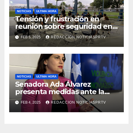
NOTICIAS
ULTIMA HORA
Tensión y frustración en
reunión sobre seguridad en
Reparto Metropolitano
FEB 5, 2025
REDACCION NOTICIASPRTV
NOTICIAS
ULTIMA HORA
Senadora Ada Álvarez
presenta medidas ante la
violencia en el noviazgo
FEB 4, 2025
REDACCION NOTICIASPRTV