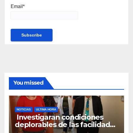
Email*
You missed
NOTICIAS
ULTIMA HORA
Investigaran condiciones
deplorables de las facilidades
el Departamento de la Salud